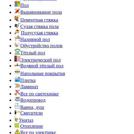
Пол
Выравнивание пола
Цементная стяжка
Сухая стяжка пола
Полусухая стяжка
Наливной пол
Обустройство полов
Тёплый пол
Электрический пол
Водяной тёплый пол
Напольные покрытия
Плитка
Ламинат
Все по сантехнике
Водопровод
Ванна, душ
Смесители
Унитаз
Отопление
Все по электрике