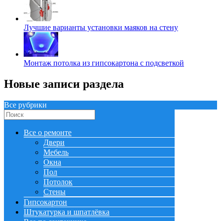
Лучшие варианты установки маяков на стену
Монтаж потолка из гипсокартона с подсветкой
Новые записи раздела
Все рубрики
Все о ремонте
Двери
Мебель
Окна
Пол
Потолок
Стены
Гипсокартон
Штукатурка и шпатлёвка