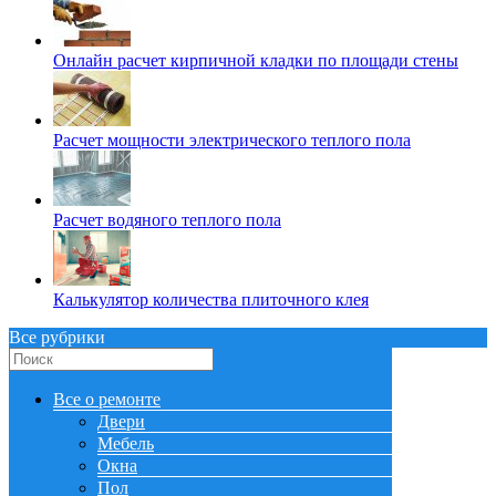
Онлайн расчет кирпичной кладки по площади стены
Расчет мощности электрического теплого пола
Расчет водяного теплого пола
Калькулятор количества плиточного клея
Все рубрики
Все о ремонте
Двери
Мебель
Окна
Пол