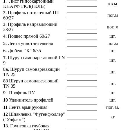
1
. Лист гипсокартонный
кв.м
КНАУФ-ГКЛ(ГКЛВ)
2.
Профиль потолочный ПП
пог.м
60/27
3
.
Профиль направляющий
пог. м
28/27
4.
Подвес прямой 60/27
шт.
5.
Лента уплотнительная
пог.м
6.
Дюбель "К" 6/35
шт.
7.
Шуруп самонарезающий LN
шт.
9
8а
. Шуруп самонарезающий
шт.
TN 25
8
б Шуруп самонарезающий
шт.
TN 35
9
Профиль ПУ
шт.
10
Удлинитель профилей
шт.
11
Лента армирующая
пог. м.
12
Шпаклевка "Фугенфюллер"
кг
("Унфлот")
13
. Грунтовка глубокая