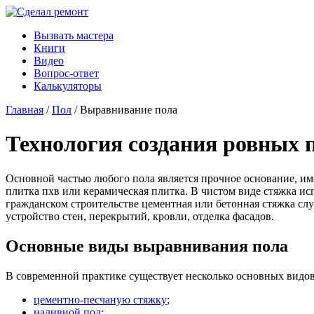
Вызвать мастера
Книги
Видео
Вопрос-ответ
Калькуляторы
Главная
/
Пол
/ Выравнивание пола
Технология создания ровных 
Основной частью любого пола является прочное основание, име
плитка пхв или керамическая плитка. В чистом виде стяжка ис
гражданском строительстве цементная или бетонная стяжка слу
устройство стен, перекрытий, кровли, отделка фасадов.
Основные виды выравнивания пола
В современной практике существует несколько основных видов
цементно-песчаную стяжку
;
наливной пол
;