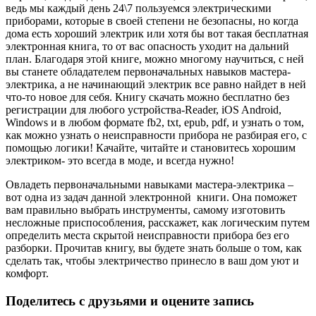
ведь мы каждый день 24\7 пользуемся электрическими
приборами, которые в своей степени не безопасны, но когда
дома есть хороший электрик или хотя бы вот такая бесплатная
электронная книга, то от вас опасность уходит на дальний
план. Благодаря этой книге, можно многому научиться, с ней
вы станете обладателем первоначальных навыков мастера-
электрика, а не начинающий электрик все равно найдет в ней
что-то новое для себя. Книгу скачать можно бесплатно без
регистрации для любого устройства-Reader, iOS Android,
Windows и в любом формате fb2, txt, epub, pdf, и узнать о том,
как можно узнать о неисправности прибора не разбирая его, с
помощью логики! Качайте, читайте и становитесь хорошим
электриком- это всегда в моде, и всегда нужно!
Овладеть первоначальными навыками мастера-электрика –
вот одна из задач данной электронной книги. Она поможет
вам правильно выбрать инструменты, самому изготовить
несложные приспособления, расскажет, как логическим путем
определить места скрытой неисправности прибора без его
разборки. Прочитав книгу, вы будете знать больше о том, как
сделать так, чтобы электричество принесло в ваш дом уют и
комфорт.
Поделитесь с друзьями и оцените запись