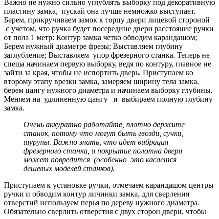
Важно не нужно сильно углублять выборку под декоративную
пластину замка, пускай она лучше немножко выступает.
Берем, прикручиваем замок к торцу двери лицевой стороной
с учетом, что ручка будет посередине двери расстояние ручки
от пола 1 метр: Контур замка четко обводим карандашом;
Берем нужный диаметре фрезы; Выставляем глубину
заглубление; Выставляем упор фрезерного станка. Теперь не
спеша начинаем первую выборку, ведя по контуру, главное не
зайти за края, чтобы не испортить дверь. Приступаем ко
второму этапу врезки замка, замеряем ширину тела замка,
берем цангу нужного диаметра и начинаем выборку глубины.
Меняем на удлиненную цангу и выбираем полную глубину
замка.
Очень аккуратно работайте, плотно держите
станок, потому что могут быть гвозди, сучки,
шурупы. Важно знать, что идет вибрация
фрезерного станка, и покрытие полотна двери
может повредится (особенно это касается
дешевых моделей станков).
Приступаем к установке ручки, отмечаем карандашом центры
ручки и обводим контур личинки замка, для сверления
отверстий используем перья по дереву нужного диаметра.
Обязательно сверлить отверстия с двух сторон двери, чтобы