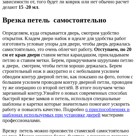
зависимости от, того будет ли коврик или нет обычно расчет
делают
15 -20 мл
.
Врезка петель самостоятельно
Определяем, куда открывается дверь, смотрим удобство
открытия. Кладем двери набок в идеале для удобства работ
изготовить угловые упоры для двери, чтобы дверь держалась
самостоятельно, это очень облегчит работу.
Отступаем, по 20
см от края двери
ставим метки карандашом, прикладываем
петлю и ставим метки. Берем, прикручиваем шурупами петлю
к двери, смотрим, чтобы петля хорошо держалась. Берем
строительный нож и аккуратно и с небольшим усилием
обводим контур дверной петли, как показано на фото, потом с
большим усилием проводим контур дверной петли, проводим
ту же операцию со второй петлёй. В итоге получаем четко
зарезанный контур.
Узнайте о новых современных способах
быстрой врезке замков и петель, используя специальные
шаблоны и каретки которые значительно помогают ускорить
работу и повысить качество. Подробно
о приспособлениях и
шаблонах используемых при установке дверей
мастерами
профессионалами.
Врезку петель можно произвести стамеской самостоятельно