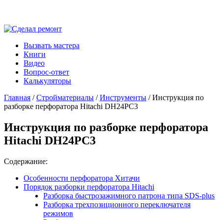
Вызвать мастера
Книги
Видео
Вопрос-ответ
Калькуляторы
Главная
/
Стройматериалы
/
Инструменты
/ Инструкция по
разборке перфоратора Hitachi DH24PC3
Инструкция по разборке перфоратора
Hitachi DH24PC3
Содержание:
Особенности перфоратора Хитачи
Порядок разборки перфоратора Hitachi
Разборка быстрозажимного патрона типа SDS-plus
Разборка трехпозиционного переключателя
режимов