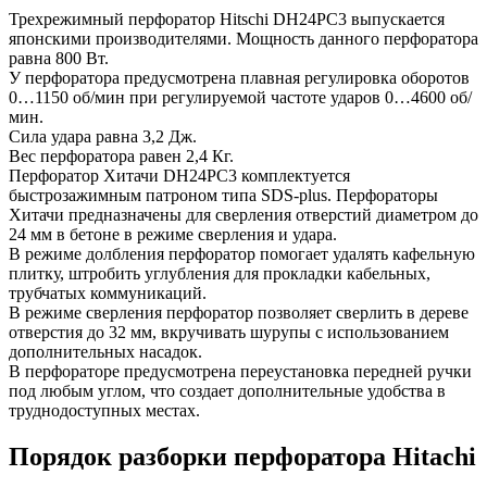
Трехрежимный перфоратор Hitschi DH24PC3 выпускается
японскими производителями. Мощность данного перфоратора
равна 800 Вт.
У перфоратора предусмотрена плавная регулировка оборотов
0…1150 об/мин при регулируемой частоте ударов 0…4600 об/
мин.
Сила удара равна 3,2 Дж.
Вес перфоратора равен 2,4 Кг.
Перфоратор Хитачи DH24PC3 комплектуется
быстрозажимным патроном типа SDS-plus. Перфораторы
Хитачи предназначены для сверления отверстий диаметром до
24 мм в бетоне в режиме сверления и удара.
В режиме долбления перфоратор помогает удалять кафельную
плитку, штробить углубления для прокладки кабельных,
трубчатых коммуникаций.
В режиме сверления перфоратор позволяет сверлить в дереве
отверстия до 32 мм, вкручивать шурупы с использованием
дополнительных насадок.
В перфораторе предусмотрена переустановка передней ручки
под любым углом, что создает дополнительные удобства в
труднодоступных местах.
Порядок разборки перфоратора Hitachi