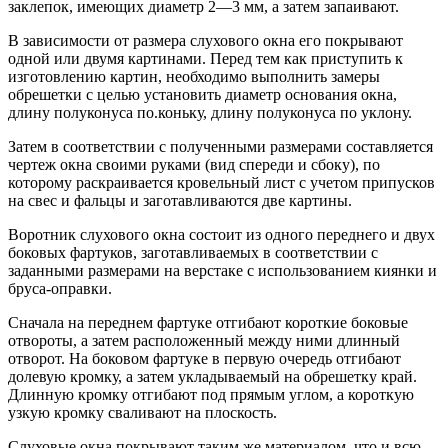
заклепок, имеющих диаметр 2—3 мм, а затем запаивают.
В зависимости от размера слухового окна его покрывают
одной или двумя картинами. Перед тем как приступить к
изготовлению картин, необходимо выполнить замеры
обрешетки с целью установить диаметр основания окна,
длину полуконуса по.коньку, длину полуконуса по уклону.
Затем в соответствии с полученными размерами составляется
чертеж окна своими руками (вид спереди и сбоку), по
которому раскраивается кровельный лист с учетом припусков
на свес и фальцы и заготавливаются две картины.
Воротник слухового окна состоит из одного переднего и двух
боковых фартуков, заготавливаемых в соответствии с
заданными размерами на верстаке с использованием киянки и
бруса-оправки.
Сначала на переднем фартуке отгибают короткие боковые
отвороты, а затем расположенный между ними длинный
отворот. На боковом фартуке в первую очередь отгибают
долевую кромку, а затем укладываемый на обрешетку край.
Длинную кромку отгибают под прямым углом, а короткую
узкую кромку сваливают на плоскость.
Слуховые окна покрывают таким же материалом, что и всю