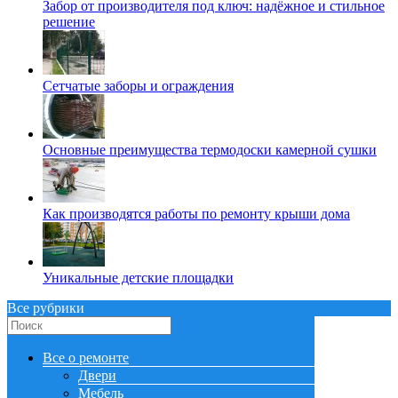
Забор от производителя под ключ: надёжное и стильное
решение
Сетчатые заборы и ограждения
Основные преимущества термодоски камерной сушки
Как производятся работы по ремонту крыши дома
Уникальные детские площадки
Все рубрики
Все о ремонте
Двери
Мебель