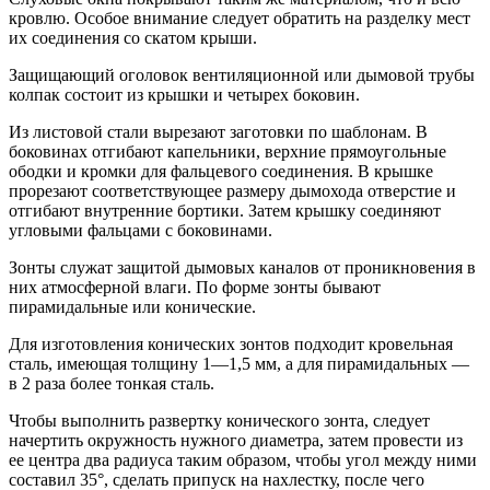
кровлю. Особое внимание следует обратить на разделку мест
их соединения со скатом крыши.
Защищающий оголовок вентиляционной или дымовой трубы
колпак состоит из крышки и четырех боковин.
Из листовой стали вырезают заготовки по шаблонам. В
боковинах отгибают капельники, верхние прямоугольные
ободки и кромки для фальцевого соединения. В крышке
прорезают соответствующее размеру дымохода отверстие и
отгибают внутренние бортики. Затем крышку соединяют
угловыми фальцами с боковинами.
Зонты служат защитой дымовых каналов от проникновения в
них атмосферной влаги. По форме зонты бывают
пирамидальные или конические.
Для изготовления конических зонтов подходит кровельная
сталь, имеющая толщину 1—1,5 мм, а для пирамидальных —
в 2 раза более тонкая сталь.
Чтобы выполнить развертку конического зонта, следует
начертить окружность нужного диаметра, затем провести из
ее центра два радиуса таким образом, чтобы угол между ними
составил 35°, сделать припуск на нахлестку, после чего