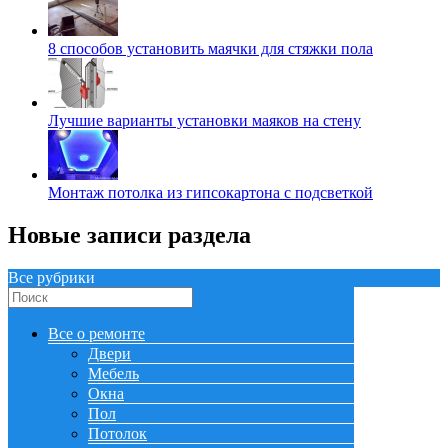
8 способов установить маячки для стяжки пола
Лучшие варианты установки маяков на стену
Монтаж потолка из гипсокартона с подсветкой
Новые записи раздела
Все рубрики
Все о ремонте
Двери
Мебель
Окна
Пол
Потолок