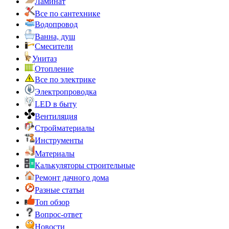
Ламинат
Все по сантехнике
Водопровод
Ванна, душ
Смесители
Унитаз
Отопление
Все по электрике
Электропроводка
LED в быту
Вентиляция
Стройматериалы
Инструменты
Материалы
Калькуляторы строительные
Ремонт дачного дома
Разные статьи
Топ обзор
Вопрос-ответ
Новости