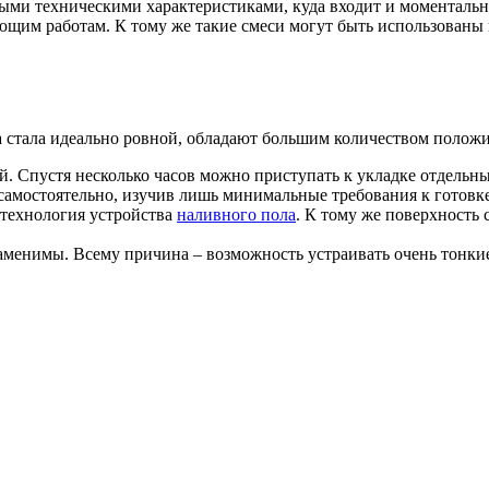
ми техническими характеристиками, куда входит и моментально
ующим работам. К тому же такие смеси могут быть использован
ла стала идеально ровной, обладают большим количеством полож
. Спустя несколько часов можно приступать к укладке отдельн
самостоятельно, изучив лишь минимальные требования к готовке
 технология устройства
наливного пола
. К тому же поверхность 
аменимы. Всему причина – возможность устраивать очень тонкие 