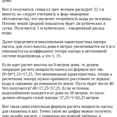
дома:
Вот и получается, семья из трех человек расходует 22 л в
минуту, но следует учитывать и форс-мажорные
обстоятельства, что увеличит потребность воды на человека.
Потому некий средний показатель будет 2м кубических в
сутки. Получается: 5 м кубических – ежедневный расход
воды.
Далее определяется максимальная характеристика напора
насоса, для этого высота дома в метрах увеличивается на 6 м и
умножается на коэффициент потери напора в автономной
системе водопровода, а это 1, 15.
Если идет расчет высоты на 9-метров дома, то делаем
операцию расчета мощности наноса по формуле вот так:
(9+6)*1.15=17,25. Это минимальная характеристика, теперь к
расчетному напору нужно прибавить расстояние от зеркала
воды в скважине до поверхности земли. Пусть будет число 40.
Что получается? 40+17,25=57,25. Если источник
водоснабжения находится от дома на 50 метров, то насос
должен обладать силой напора: 57,25+5=62,25 метров.
Вот такая самостоятельная формула расчета мощности насоса
для скважины в квт. Точно такие же цифры можно получить
при онлайн расчете, с помощью несложной таблицы, в