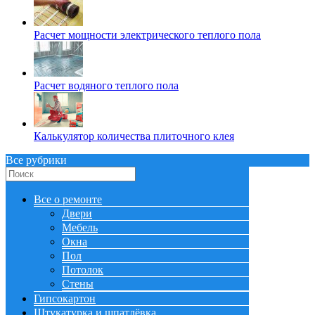
Расчет мощности электрического теплого пола
Расчет водяного теплого пола
Калькулятор количества плиточного клея
Все рубрики
Все о ремонте
Двери
Мебель
Окна
Пол
Потолок
Стены
Гипсокартон
Штукатурка и шпатлёвка