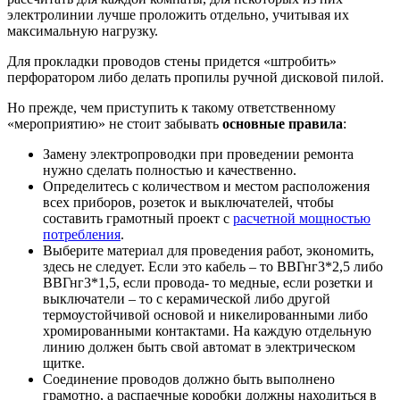
электролинии лучше проложить отдельно, учитывая их
максимальную нагрузку.
Для прокладки проводов стены придется «штробить»
перфоратором либо делать пропилы ручной дисковой пилой.
Но прежде, чем приступить к такому ответственному
«мероприятию» не стоит забывать
основные правила
:
Замену электропроводки при проведении ремонта
нужно сделать полностью и качественно.
Определитесь с количеством и местом расположения
всех приборов, розеток и выключателей, чтобы
составить грамотный проект с
расчетной мощностью
потребления
.
Выберите материал для проведения работ, экономить,
здесь не следует. Если это кабель – то ВВГнг3*2,5 либо
ВВГнг3*1,5, если провода- то медные, если розетки и
выключатели – то с керамической либо другой
термоустойчивой основой и никелированными либо
хромированными контактами. На каждую отдельную
линию должен быть свой автомат в электрическом
щитке.
Соединение проводов должно быть выполнено
грамотно, а распаечные коробки должны находиться в