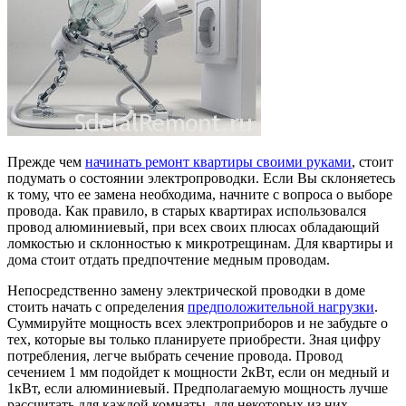
Прежде чем
начинать ремонт квартиры своими руками
, стоит
подумать о состоянии электропроводки. Если Вы склоняетесь
к тому, что ее замена необходима, начните с вопроса о выборе
провода. Как правило, в старых квартирах использовался
провод алюминиевый, при всех своих плюсах обладающий
ломкостью и склонностью к микротрещинам. Для квартиры и
дома стоит отдать предпочтение медным проводам.
Непосредственно замену электрической проводки в доме
стоить начать с определения
предположительной нагрузки
.
Суммируйте мощность всех электроприборов и не забудьте о
тех, которые вы только планируете приобрести. Зная цифру
потребления, легче выбрать сечение провода. Провод
сечением 1 мм подойдет к мощности 2кВт, если он медный и
1кВт, если алюминиевый. Предполагаемую мощность лучше
рассчитать для каждой комнаты, для некоторых из них