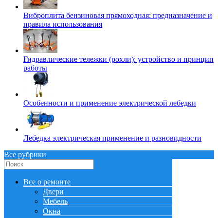
Виброплита бензиновая прямоходная: предназначение и
правила использования
Гидравлические тележки (рохли): устройство и принцип
работы
Особенности и применение электрической лебедки
Лебедка электрическая применение и разновидности
Все рубрики
Все о ремонте
Двери
Мебель
Окна