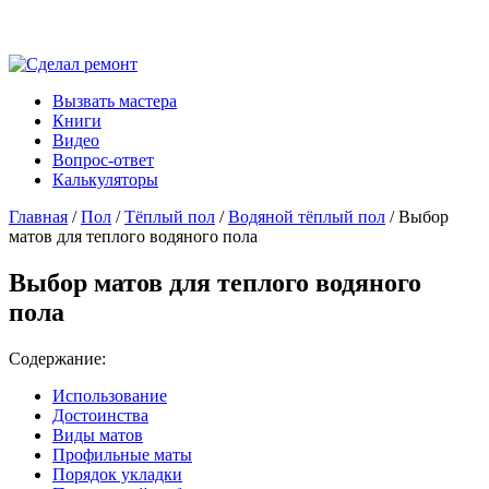
Вызвать мастера
Книги
Видео
Вопрос-ответ
Калькуляторы
Главная
/
Пол
/
Тёплый пол
/
Водяной тёплый пол
/ Выбор
матов для теплого водяного пола
Выбор матов для теплого водяного
пола
Содержание:
Использование
Достоинства
Виды матов
Профильные маты
Порядок укладки