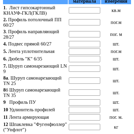
материала
измерения
1
. Лист гипсокартонный
кв.м
КНАУФ-ГКЛ(ГКЛВ)
2.
Профиль потолочный ПП
пог.м
60/27
3
.
Профиль направляющий
пог. м
28/27
4.
Подвес прямой 60/27
шт.
5.
Лента уплотнительная
пог.м
6.
Дюбель "К" 6/35
шт.
7.
Шуруп самонарезающий LN
шт.
9
8а
. Шуруп самонарезающий
шт.
TN 25
8
б Шуруп самонарезающий
шт.
TN 35
9
Профиль ПУ
шт.
10
Удлинитель профилей
шт.
11
Лента армирующая
пог. м.
12
Шпаклевка "Фугенфюллер"
кг
("Унфлот")