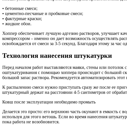
• бетонные смеси;
• цементно-песчаные и пробковые смеси;
• фактурные краски;
• жидкие обои.
Хоппер обеспечивает лучшую адгезию растворов, улучшает кач
компрессором – именно он дает возможность осуществлять рас
освобождается от смеси за 3-5 секунд. Благодаря этому за час
Технология нанесения штукатурки
Перед началом работ выставляются маяки, стены или потолок 
оштукатуривания с помощью хоппера происходит с большой скор
большой запас раствора. Рекомендуется автоматизировать этот
К распылению смеси нужно приступать сразу же после ее приг
штукатурный держат на расстоянии 4-5 сантиметров от обраба
Ковш после эксплуатации необходимо промыть
Делается это просто: его верхнюю часть окунают в емкость с в
используя для этого ветошь. Если во время нанесения штукатур
пока работа не возобновится.