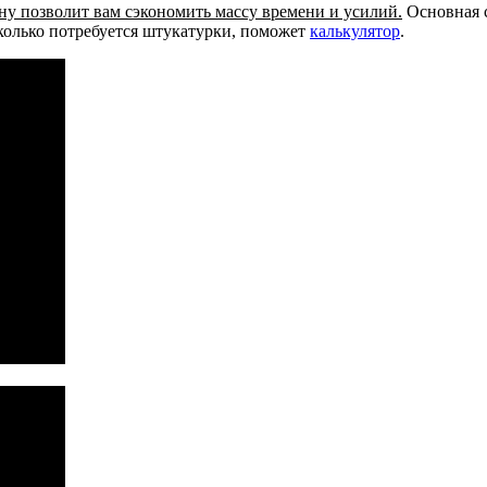
ну позволит вам сэкономить массу времени и усилий.
Основная с
колько потребуется штукатурки, поможет
калькулятор
.