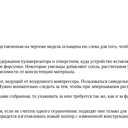
ставленная на чертеже модель оснащена ею слева для того, чтоб
ержания пульверизатора и отверстием, куда устройство вставля
ре форсунки. Некоторые умельцы добавляют сопла, рассчитывая 
висимости от консистенции материала.
нг, ведущий от воздушного компрессора. Пользоваться самодель
Нужно внимательно следить за тем, чтобы при зачерпывании рас
ами собранная, то ухаживать за нею требуется так же, как и за
, если не считать одного ограничения: подходят они только дл
придется изготавливать новый хоппер с измененной конструкцией