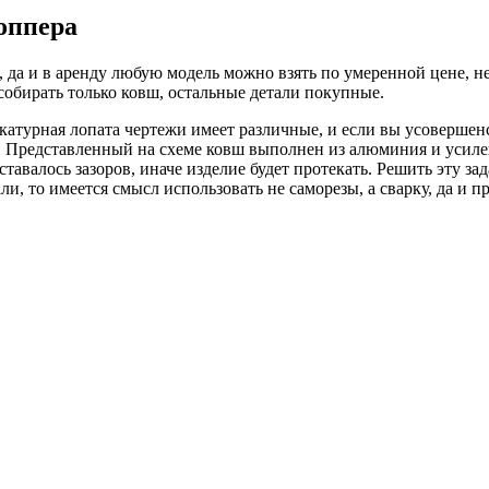
оппера
 да и в аренду любую модель можно взять по умеренной цене, н
обирать только ковш, остальные детали покупные.
атурная лопата чертежи имеет различные, и если вы усовершенс
ла. Представленный на схеме ковш выполнен из алюминия и уси
тавалось зазоров, иначе изделие будет протекать. Решить эту з
ли, то имеется смысл использовать не саморезы, а сварку, да и п