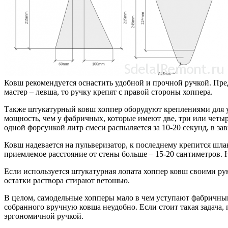
Ковш рекомендуется оснастить удобной и прочной ручкой. Пред
мастер – левша, то ручку крепят с правой стороны хоппера.
Также штукатурный ковш хоппер оборудуют креплениями для уд
мощность, чем у фабричных, которые имеют две, три или четы
одной форсункой литр смеси распыляется за 10-20 секунд, в за
Ковш надевается на пульверизатор, к последнему крепится шла
приемлемое расстояние от стены больше – 15-20 сантиметров. 
Если используется штукатурная лопата хоппер ковш своими рук
остатки раствора стирают ветошью.
В целом, самодельные хопперы мало в чем уступают фабричным
собранного вручную ковша неудобно. Если стоит такая задача, 
эргономичной ручкой.