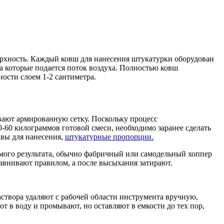
ерхность. Каждый ковш для нанесения штукатурки оборудован
а которые подается поток воздуха. Полностью ковш
ности слоем 1-2 сантиметра.
вают армированную сетку. Поскольку процесс
0-60 килограммов готовой смеси, необходимо заранее сделать
авы для нанесения,
штукатурные пропорции.
емого результата, обычно фабричный или самодельный хоппер
авнивают правилом, а после высыхания затирают.
раствора удаляют с рабочей области инструмента вручную,
ют в воду и промывают, но оставляют в емкости до тех пор,