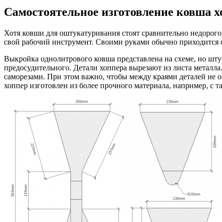
Самостоятельное изготовление ковша х
Хотя ковши для оштукатуривания стоят сравнительно недорого,
свой рабочий инструмент. Своими руками обычно приходится с
Выкройка однолитрового ковша представлена на схеме, но штук
предосудительного. Детали хоппера вырезают из листа метал
саморезами. При этом важно, чтобы между краями деталей не ос
хоппер изготовлен из более прочного материала, например, с та