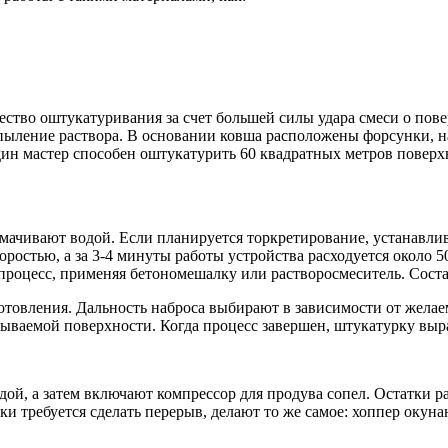
ество оштукатуривания за счет большей силы удара смеси о пов
пыление раствора. В основании ковша расположены форсунки, н
 один мастер способен оштукатурить 60 квадратных метров поверх
смачивают водой. Если планируется торкретирование, устанавли
остью, а за 3-4 минуты работы устройства расходуется около 5
 процесс, применяя бетономешалку или растворосмеситель. Сост
отовления. Дальность наброса выбирают в зависимости от жела
тываемой поверхности. Когда процесс завершен, штукатурку выр
одой, а затем включают компрессор для продува сопел. Остатки 
ки требуется сделать перерыв, делают то же самое: хоппер окуна