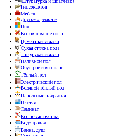
Штукатурка и шпатлёвка
Гипсокартон
Мебель
Другое о ремонте
Пол
Выравнивание пола
Цементная стяжка
Сухая стяжка пола
Полусухая стяжка
Наливной пол
Обустройство полов
Тёплый пол
Электрический пол
Водяной тёплый пол
Напольные покрытия
Плитка
Ламинат
Все по сантехнике
Водопровод
Ванна, душ
Смесители