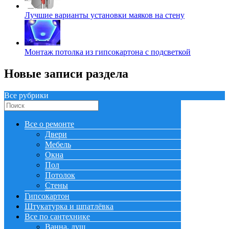
Лучшие варианты установки маяков на стену
Монтаж потолка из гипсокартона с подсветкой
Новые записи раздела
Все рубрики
Все о ремонте
Двери
Мебель
Окна
Пол
Потолок
Стены
Гипсокартон
Штукатурка и шпатлёвка
Все по сантехнике
Ванна, душ