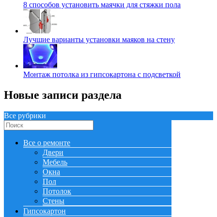
8 способов установить маячки для стяжки пола
Лучшие варианты установки маяков на стену
Монтаж потолка из гипсокартона с подсветкой
Новые записи раздела
Все рубрики
Все о ремонте
Двери
Мебель
Окна
Пол
Потолок
Стены
Гипсокартон