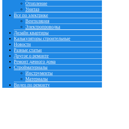
Отопление
Унитаз
Все по электрике
Вентиляция
Электропроводка
Дизайн квартиры
Калькуляторы строительные
Новости
Разные статьи
Другое о ремонте
Ремонт дачного дома
Стройматериалы
Инструменты
Материалы
Видео по ремонту