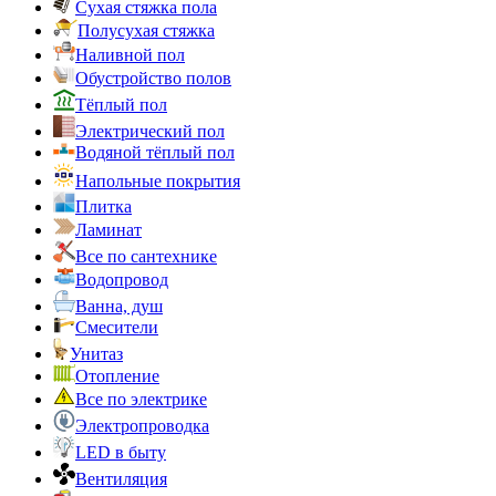
Сухая стяжка пола
Полусухая стяжка
Наливной пол
Обустройство полов
Тёплый пол
Электрический пол
Водяной тёплый пол
Напольные покрытия
Плитка
Ламинат
Все по сантехнике
Водопровод
Ванна, душ
Смесители
Унитаз
Отопление
Все по электрике
Электропроводка
LED в быту
Вентиляция