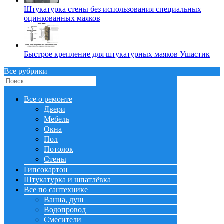
Штукатурка стены без использования специальных
оцинкованных маяков
Быстрое крепление для штукатурных маяков Ушастик
Все рубрики
Все о ремонте
Двери
Мебель
Окна
Пол
Потолок
Стены
Гипсокартон
Штукатурка и шпатлёвка
Все по сантехнике
Ванна, душ
Водопровод
Смесители