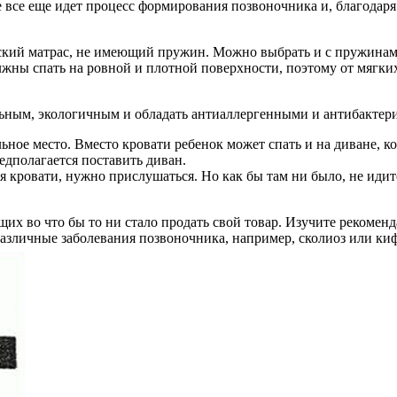
 все еще идет процесс формирования позвоночника и, благодаря 
кий матрас, не имеющий пружин. Можно выбрать и с пружинами,
олжны спать на ровной и плотной поверхности, поэтому от мягки
льным, экологичным и обладать антиаллергенными и антибактер
льное место. Вместо кровати ребенок может спать и на диване,
едполагается поставить диван.
 кровати, нужно прислушаться. Но как бы там ни было, не идите
щих во что бы то ни стало продать свой товар. Изучите рекомен
различные заболевания позвоночника, например, сколиоз или киф