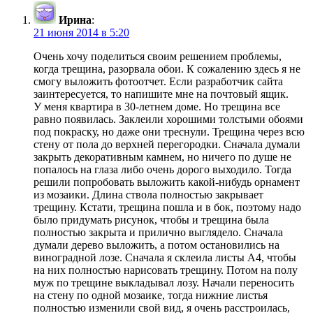
Ирина
:
21 июня 2014 в 5:20
Очень хочу поделиться своим решением проблемы,
когда трещина, разорвала обои. К сожалению здесь я не
смогу выложить фотоотчет. Если разработчик сайта
заинтересуется, то напишите мне на почтовый ящик.
У меня квартира в 30-летнем доме. Но трещина все
равно появилась. Заклеили хорошими толстыми обоями
под покраску, но даже они треснули. Трещина через всю
стену от пола до верхней перегородки. Сначала думали
закрыть декоративным камнем, но ничего по душе не
попалось на глаза либо очень дорого выходило. Тогда
решили попробовать выложить какой-нибудь орнамент
из мозаики. Длина ствола полностью закрывает
трещину. Кстати, трещина пошла и в бок, поэтому надо
было придумать рисунок, чтобы и трещина была
полностью закрыта и прилично выглядело. Сначала
думали дерево выложить, а потом остановились на
виноградной лозе. Сначала я склеила листы А4, чтобы
на них полностью нарисовать трещину. Потом на полу
муж по трещине выкладывал лозу. Начали переносить
на стену по одной мозаике, тогда нижние листья
полностью изменили свой вид, я очень расстроилась,