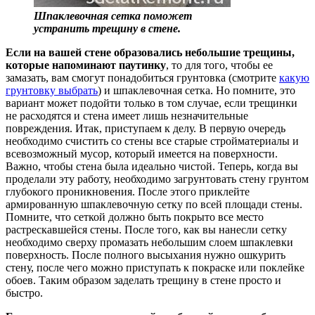
Шпаклевочная сетка поможет
устранить трещину в стене.
Если на вашей стене образовались небольшие трещины,
которые напоминают паутинку
, то для того, чтобы ее
замазать, вам смогут понадобиться грунтовка (смотрите
какую
грунтовку выбрать
) и шпаклевочная сетка. Но помните, это
вариант может подойти только в том случае, если трещинки
не расходятся и стена имеет лишь незначительные
повреждения. Итак, приступаем к делу. В первую очередь
необходимо счистить со стены все старые стройматериалы и
всевозможный мусор, который имеется на поверхности.
Важно, чтобы стена была идеально чистой. Теперь, когда вы
проделали эту работу, необходимо загрунтовать стену грунтом
глубокого проникновения. После этого приклейте
армированную шпаклевочную сетку по всей площади стены.
Помните, что сеткой должно быть покрыто все место
растрескавшейся стены. После того, как вы нанесли сетку
необходимо сверху промазать небольшим слоем шпаклевки
поверхность. После полного высыхания нужно ошкурить
стену, после чего можно приступать к покраске или поклейке
обоев. Таким образом заделать трещину в стене просто и
быстро.