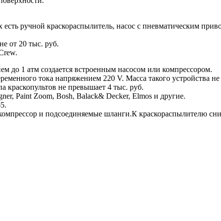
поверхности.
 есть ручной краскораспылитель, насос с пневматическим приво
 от 20 тыс. руб.
Crew.
м до 1 атм создается встроенным насосом или компрессором.
переменного тока напряжением 220 V. Масса такого устройства н
па краскопультов не превышает 4 тыс. руб.
r, Paint Zoom, Bosh, Balack& Decker, Elmos и другие.
5.
компрессор и подсоединяемые шланги.К краскораспылителю сниз