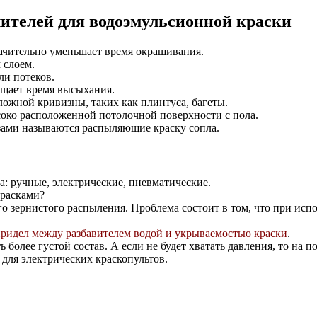
телей для водоэмульсионной краски
ачительно уменьшает время окрашивания.
 слоем.
ли потеков.
щает время высыхания.
ложной кривизны, таких как плинтуса, багеты.
око расположенной потолочной поверхности с пола.
ами называются распыляющие краску сопла.
а: ручные, электрические, пневматические.
красками?
го зернистого распыления. Проблема состоит в том, что при ис
придел между разбавителем водой и укрываемостью краски
.
 более густой состав. А если не будет хватать давления, то на 
 для электрических краскопультов.