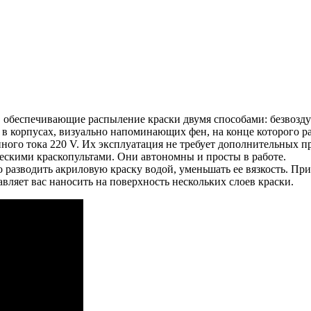
обеспечивающие распыление краски двумя способами: безвоздуш
 корпусах, визуально напоминающих фен, на конце которого рас
нного тока 220 V. Их эксплуатация не требует дополнительных 
ческими краскопультами. Они автономны и просты в работе.
 разводить акриловую краску водой, уменьшать ее вязкость. При
вляет вас наносить на поверхность нескольких слоев краски.