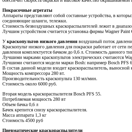
обеспечит скорость окраски и высокое качество окрашиваемой 
Покрасочные агрегаты
Аппараты представляют собой составные устройства, в которых
соединяющие шланги, тележки.
Стоимость безвоздушных краскораспылителей лежит в диапазоне
Лучшим устройством считается установка фирмы Wagner Paint 
У
краскопультов низкого давления
воздушный поток давление
Краскопульт низкого давления для покраски работает от сети 
давления комплектуется бачком до 0,6 л. Стоимость данного ти
Лучшими марками краскопультов электрических считаются Wagne
Лучшими считаются модели марки Bosh: например Bosch PFS 6
В состав данной модели входит краскораспылитель, выносной 
Мощность компрессора 280 вт.
Производительность краскопульта 130 мл/мин.
Стоимость около 6000 руб.
Вторая модель краскораспылителя Bosch PFS 55.
Потребляемая мощность 280 вт
Объем бачка 0,6 л
Бачек крепится снизу краскораспылителя.
Масса аппарата 1,3 кг
Стоимость 4500 руб
Пневматические краскораспылители