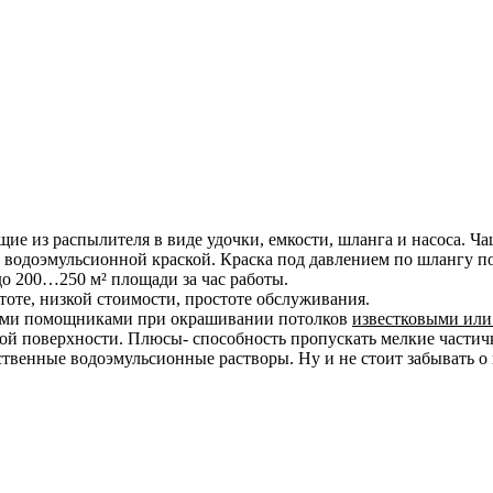
е из распылителя в виде удочки, емкости, шланга и насоса. Чащ
 водоэмульсионной краской. Краска под давлением по шлангу по
о 200…250 м² площади за час работы.
тоте, низкой стоимости, простоте обслуживания.
ными помощниками при окрашивании потолков
известковыми или
ой поверхности. Плюсы- способность пропускать мелкие частич
твенные водоэмульсионные растворы. Ну и не стоит забывать о 