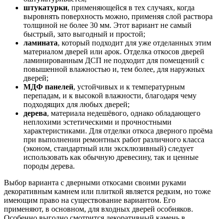
штукатурки
, применяющейся в тех случаях, когда
выровнять поверхность можно, применяя слой раствора
толщиной не более 30 мм. Этот вариант не самый
быстрый, зато выгодный и простой;
ламината
, который подходит для уже отделанных этим
материалом дверей или арок. Отделка откосов дверей
ламинированным ДСП не подходит для помещений с
повышенной влажностью и, тем более, для наружных
дверей;
МДФ панелей
, устойчивых и к температурным
перепадам, и к высокой влажности, благодаря чему
подходящих для любых дверей;
дерева
, материала недешёвого, однако обладающего
неплохими эстетическими и прочностными
характеристиками. Для отделки откоса дверного проёма
при выполнении ремонтных работ различного класса
(эконом, стандартный или эксклюзивный) следует
использовать как обычную древесину, так и ценные
породы дерева.
Выбор варианта с дверными откосами своими руками
декоративным камнем или плиткой является редким, но тоже
имеющим право на существование вариантом. Его
применяют, в основном, для входных дверей особняков.
Особенно выгодно смотрится декоративный камень в