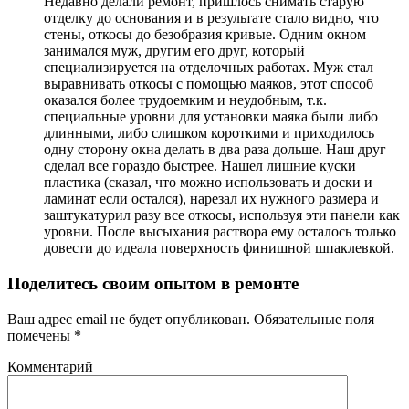
Недавно делали ремонт, пришлось снимать старую
отделку до основания и в результате стало видно, что
стены, откосы до безобразия кривые. Одним окном
занимался муж, другим его друг, который
специализируется на отделочных работах. Муж стал
выравнивать откосы с помощью маяков, этот способ
оказался более трудоемким и неудобным, т.к.
специальные уровни для установки маяка были либо
длинными, либо слишком короткими и приходилось
одну сторону окна делать в два раза дольше. Наш друг
сделал все гораздо быстрее. Нашел лишние куски
пластика (сказал, что можно использовать и доски и
ламинат если остался), нарезал их нужного размера и
заштукатурил разу все откосы, используя эти панели как
уровни. После высыхания раствора ему осталось только
довести до идеала поверхность финишной шпаклевкой.
Поделитесь своим опытом в ремонте
Ваш адрес email не будет опубликован.
Обязательные поля
помечены
*
Комментарий