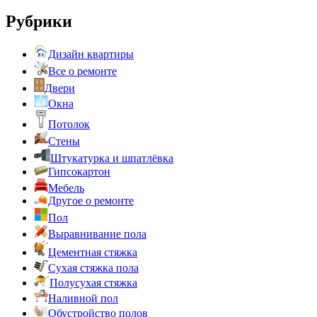
Рубрики
Дизайн квартиры
Все о ремонте
Двери
Окна
Потолок
Стены
Штукатурка и шпатлёвка
Гипсокартон
Мебель
Другое о ремонте
Пол
Выравнивание пола
Цементная стяжка
Сухая стяжка пола
Полусухая стяжка
Наливной пол
Обустройство полов