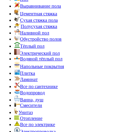
Выравнивание пола
Цементная стяжка
Сухая стяжка пола
Полусухая стяжка
Наливной пол
Обустройство полов
Тёплый пол
Электрический пол
Водяной тёплый пол
Напольные покрытия
Плитка
Ламинат
Все по сантехнике
Водопровод
Ванна, душ
Смесители
Унитаз
Отопление
Все по электрике
Электропроводка