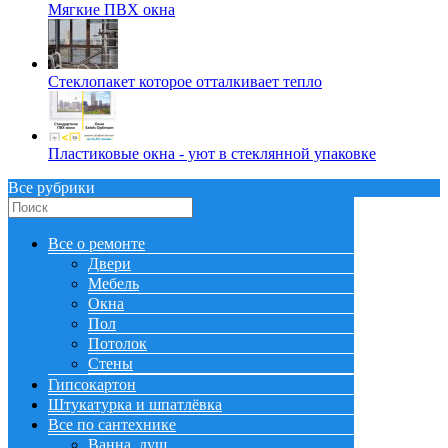
Мягкие ПВХ окна
Стеклопакет которое отталкивает тепло
Пластиковые окна - уют в стеклянной упаковке
Все рубрики
Все о ремонте
Двери
Мебель
Окна
Пол
Потолок
Стены
Гипсокартон
Штукатурка и шпатлёвка
Все по сантехнике
Ванна, душ