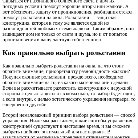
Скрыться от назойливого солнечного света и других
погодных условий помогут хорошие шторы или жалюзи. А
вот обеспечить защиту от проникновения, разбивания стекол
помогут рольставни на окна. Рольставни — защитная
конструкция, которая к тому же является одной из
разновидностей любимых всеми жалюзи. Таким образом, они
защищают дом не только от света и шума, но и от попыток
проникновения в вашу частную собственность.
Как правильно выбрать рольставни
Как правильно выбрать рольставни на окна, на что стоит
обратить внимание, приобретая эту разновидность жалюзи?
Покупая оконные рольставни, прежде всего, необходимо
обратить внимание на то, из какого материала они сделаны.
Если вы рассчитываете разместить конструкцию с наружной
стороны с целью защиты от взлома окон, то выбор будет один,
а если внутри, с целью эстетического украшения интерьера, то
совершенно другойв.
Второй немаловажный принцип выбора рольставен — способ
управления. Ниже мы расскажем, какие способы управления
конструкцией существуют в настоящее время, и вы сможете
выбрать наиболее оптимальный для вас вариант. В
зависимости от механизма управления отличается и монтаж