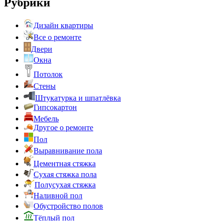
Рубрики
Дизайн квартиры
Все о ремонте
Двери
Окна
Потолок
Стены
Штукатурка и шпатлёвка
Гипсокартон
Мебель
Другое о ремонте
Пол
Выравнивание пола
Цементная стяжка
Сухая стяжка пола
Полусухая стяжка
Наливной пол
Обустройство полов
Тёплый пол