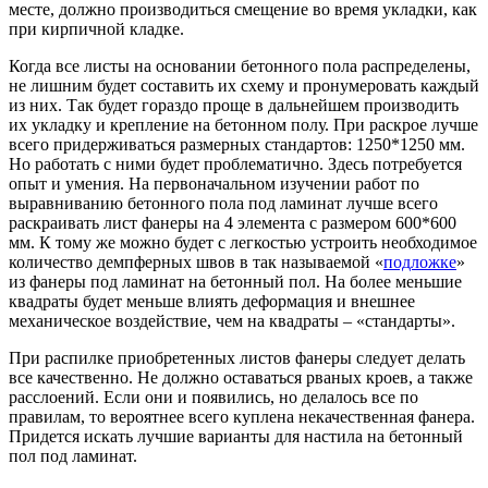
месте, должно производиться смещение во время укладки, как
при кирпичной кладке.
Когда все листы на основании бетонного пола распределены,
не лишним будет составить их схему и пронумеровать каждый
из них. Так будет гораздо проще в дальнейшем производить
их укладку и крепление на бетонном полу. При раскрое лучше
всего придерживаться размерных стандартов: 1250*1250 мм.
Но работать с ними будет проблематично. Здесь потребуется
опыт и умения. На первоначальном изучении работ по
выравниванию бетонного пола под ламинат лучше всего
раскраивать лист фанеры на 4 элемента с размером 600*600
мм. К тому же можно будет с легкостью устроить необходимое
количество демпферных швов в так называемой «
подложке
»
из фанеры под ламинат на бетонный пол. На более меньшие
квадраты будет меньше влиять деформация и внешнее
механическое воздействие, чем на квадраты – «стандарты».
При распилке приобретенных листов фанеры следует делать
все качественно. Не должно оставаться рваных кроев, а также
расслоений. Если они и появились, но делалось все по
правилам, то вероятнее всего куплена некачественная фанера.
Придется искать лучшие варианты для настила на бетонный
пол под ламинат.