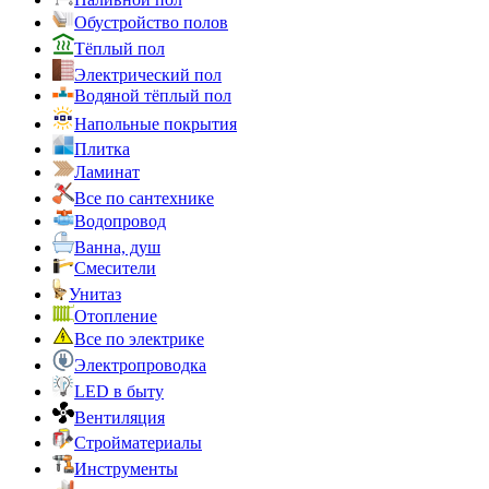
Обустройство полов
Тёплый пол
Электрический пол
Водяной тёплый пол
Напольные покрытия
Плитка
Ламинат
Все по сантехнике
Водопровод
Ванна, душ
Смесители
Унитаз
Отопление
Все по электрике
Электропроводка
LED в быту
Вентиляция
Стройматериалы
Инструменты