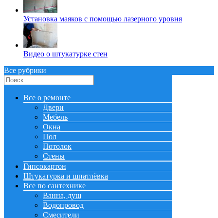
Установка маяков с помощью лазерного уровня
Видео о штукатурке стен
Все рубрики
Все о ремонте
Двери
Мебель
Окна
Пол
Потолок
Стены
Гипсокартон
Штукатурка и шпатлёвка
Все по сантехнике
Ванна, душ
Водопровод
Смесители