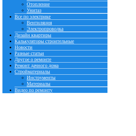
Отопление
Унитаз
Все по электрике
Вентиляция
Электропроводка
Дизайн квартиры
Калькуляторы строительные
Новости
Разные статьи
Другое о ремонте
Ремонт дачного дома
Стройматериалы
Инструменты
Материалы
Видео по ремонту