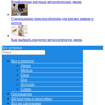
Комфортные входные металлические двери
Специальные приспособления для врезки замков и
петель
Как выбрать входную металлическую дверь
Все рубрики
Все о ремонте
Двери
Мебель
Окна
Пол
Потолок
Стены
Гипсокартон
Штукатурка и шпатлёвка
Все по сантехнике