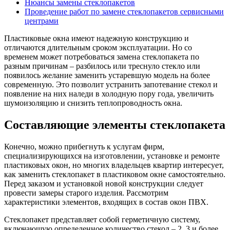
Нюансы замены стеклопакетов
Проведение работ по замене стеклопакетов сервисными
центрами
Пластиковые окна имеют надежную конструкцию и
отличаются длительным сроком эксплуатации. Но со
временем может потребоваться замена стеклопакета по
разным причинам – разбилось или треснуло стекло или
появилось желание заменить устаревшую модель на более
современную. Это позволит устранить запотевание стекол и
появление на них наледи в холодную пору года, увеличить
шумоизоляцию и снизить теплопроводность окна.
Составляющие элементы стеклопакета
Конечно, можно прибегнуть к услугам фирм,
специализирующихся на изготовлении, установке и ремонте
пластиковых окон, но многих владельцев квартир интересует,
как заменить стеклопакет в пластиковом окне самостоятельно.
Перед заказом и установкой новой конструкции следует
провести замеры старого изделия. Рассмотрим
характеристики элементов, входящих в состав окон ПВХ.
Стеклопакет представляет собой герметичную систему,
включающую определенное количество стекол – 2, 3 и более.