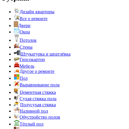
Дизайн квартиры
Все о ремонте
Двери
Окна
Потолок
Стены
Штукатурка и шпатлёвка
Гипсокартон
Мебель
Другое о ремонте
Пол
Выравнивание пола
Цементная стяжка
Сухая стяжка пола
Полусухая стяжка
Наливной пол
Обустройство полов
Тёплый пол