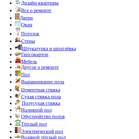
Дизайн квартиры
Все о ремонте
Двери
Окна
Потолок
Стены
Штукатурка и шпатлёвка
Гипсокартон
Мебель
Другое о ремонте
Пол
Выравнивание пола
Цементная стяжка
Сухая стяжка пола
Полусухая стяжка
Наливной пол
Обустройство полов
Тёплый пол
Электрический пол
Водяной тёплый пол