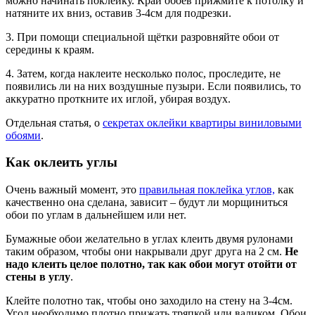
можно начинать поклейку. Край обоев прижмите к потолку и
натяните их вниз, оставив 3-4см для подрезки.
3. При помощи специальной щётки разровняйте обои от
середины к краям.
4. Затем, когда наклеите несколько полос, проследите, не
появились ли на них воздушные пузыри. Если появились, то
аккуратно проткните их иглой, убирая воздух.
Отдельная статья, о
секретах оклейки квартиры виниловыми
обоями
.
Как оклеить углы
Очень важный момент, это
правильная поклейка углов,
как
качественно она сделана, зависит – будут ли морщиниться
обои по углам в дальнейшем или нет.
Бумажные обои желательно в углах клеить двумя рулонами
таким образом, чтобы они накрывали друг друга на 2 см.
Не
надо клеить целое полотно, так как обои могут отойти от
стены в углу
.
Клейте полотно так, чтобы оно заходило на стену на 3-4см.
Угол необходимо плотно прижать тряпкой или валиком. Обои