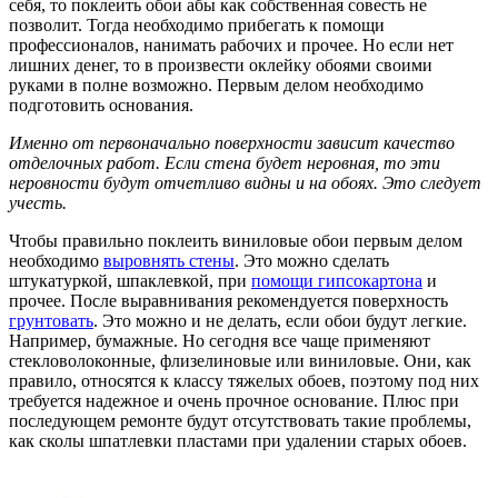
себя, то поклеить обои абы как собственная совесть не
позволит. Тогда необходимо прибегать к помощи
профессионалов, нанимать рабочих и прочее. Но если нет
лишних денег, то в произвести оклейку обоями своими
руками в полне возможно. Первым делом необходимо
подготовить основания.
Именно от первоначально поверхности зависит качество
отделочных работ. Если стена будет неровная, то эти
неровности будут отчетливо видны и на обоях. Это следует
учесть.
Чтобы правильно поклеить виниловые обои первым делом
необходимо
выровнять стены
. Это можно сделать
штукатуркой, шпаклевкой, при
помощи гипсокартона
и
прочее. После выравнивания рекомендуется поверхность
грунтовать
. Это можно и не делать, если обои будут легкие.
Например, бумажные. Но сегодня все чаще применяют
стекловолоконные, флизелиновые или виниловые. Они, как
правило, относятся к классу тяжелых обоев, поэтому под них
требуется надежное и очень прочное основание. Плюс при
последующем ремонте будут отсутствовать такие проблемы,
как сколы шпатлевки пластами при удалении старых обоев.