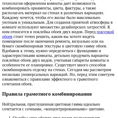
технология оформления комнаты дает возможность
комбинировать орнаменты, цвета, фактуры, а также
располагать материал на стенах в различных вариациях.
Каждому хочется, чтобы его жилье было максимально
уютным и уникальным. Для создания приятной атмосферы в
комнате используют множество дизайнерских хитростей. К
ним относится и поклейка обоев двух видов. Перед
покупкой
обоев
стоит точно решить, каким вы хотите видеть
помещение после окончания ремонта, визуально или на
бумаге скомбинировав текстуры и цветовую гамму обоев.
Вдобавок к этому, нужно определиться с функциями и
характеристиками комнаты, детально продумать варианты
поклейки обоев двух видов, учитывая габариты комнаты и
особенности ее планировки. Существует много способов
скомбинировать отделку на стенах. Сегодня мы рассмотрим
несколько универсальных вариаций. Но, перед этим советуем
ознакомиться с правилами эффектного и грамотного
сочетания обоев.
Правила грамотного комбинирования
Нейтральная, приглушенная цветовая гамма идеально
сочетается с сочными, «концентрированными» цветами.
Оклейка стен обоями двух видов подразумевает