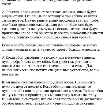
стену.
2. Обычно, обои начинают оклеивать от окна, иначе будут
видны стыки. Основным полотнищем при клейке является
самое первое. Нужно внимательно проследить за тем, чтобы
оно было приклеено максимально ровно. Если оно будет
смещено даже бы на чуть-чуть, то остальные полотна будут
приклеены криво. Что бы этого избежать, необходимо нанести
на стену ровную линию с помощью отвеса или уровня.
Если комната небольшая и неправильной формы, то в этом
случае начинать клеить нужно от самого большого предмета.
3. Когда обои разрезаны на полотнища и намечена линия,
нужно обработать клеем обои. Для удобства, разложите
полотна на пол, застелив его пленкой или газетами. Для
нанесения клея используйте специальные устройства, валик
или кисть.
Клей наносится равномерно по длине обоев. Но наносить
нужно с центра полотна. Когда обои очень плотные, то
нужно, чтобы они тщательно пропитались клеем. Тонкие обои
не нуждаются в пропитке, их можно сразу клеить на стену.
Внимательно смотрите, что бы края полотен были достаточно
обработаны клеем, так как они начнут отходить от стены.