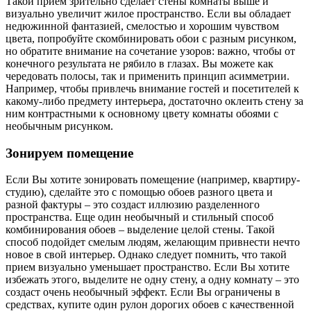
Такой прием зрительно сделает стены комнаты выше и
визуально увеличит жилое пространство. Если вы обладает
недюжинной фантазией, смелостью и хорошим чувством
цвета, попробуйте скомбинировать обои с разным рисунком,
но обратите внимание на сочетание узоров: важно, чтобы от
конечного результата не рябило в глазах. Вы можете как
чередовать полосы, так и применить принцип асимметрии.
Например, чтобы привлечь внимание гостей и посетителей к
какому-либо предмету интерьера, достаточно оклеить стену за
ним контрастными к основному цвету комнаты обоями с
необычным рисунком.
Зонируем помещение
Если Вы хотите зонировать помещение (например, квартиру-
студию), сделайте это с помощью обоев разного цвета и
разной фактуры – это создаст иллюзию разделенного
пространства. Еще один необычный и стильный способ
комбинирования обоев – выделение целой стены. Такой
способ подойдет смелым людям, желающим привнести нечто
новое в свой интерьер. Однако следует помнить, что такой
прием визуально уменьшает пространство. Если Вы хотите
избежать этого, выделите не одну стену, а одну комнату – это
создаст очень необычный эффект. Если Вы ограничены в
средствах, купите один рулон дорогих обоев с качественной