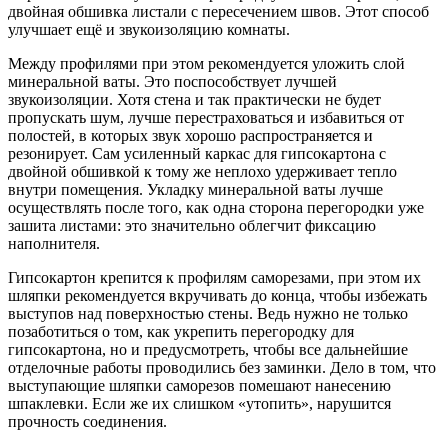
двойная обшивка листали с пересечением швов. Этот способ
улучшает ещё и звукоизоляцию комнаты.
Между профилями при этом рекомендуется уложить слой
минеральной ваты. Это поспособствует лучшей
звукоизоляции. Хотя стена и так практически не будет
пропускать шум, лучше перестраховаться и избавиться от
полостей, в которых звук хорошо распространяется и
резонирует. Сам усиленный каркас для гипсокартона с
двойной обшивкой к тому же неплохо удерживает тепло
внутри помещения. Укладку минеральной ваты лучше
осуществлять после того, как одна сторона перегородки уже
зашита листами: это значительно облегчит фиксацию
наполнителя.
Гипсокартон крепится к профилям саморезами, при этом их
шляпки рекомендуется вкручивать до конца, чтобы избежать
выступов над поверхностью стены. Ведь нужно не только
позаботиться о том, как укрепить перегородку для
гипсокартона, но и предусмотреть, чтобы все дальнейшие
отделочные работы проводились без заминки. Дело в том, что
выступающие шляпки саморезов помешают нанесению
шпаклевки. Если же их слишком «утопить», нарушится
прочность соединения.