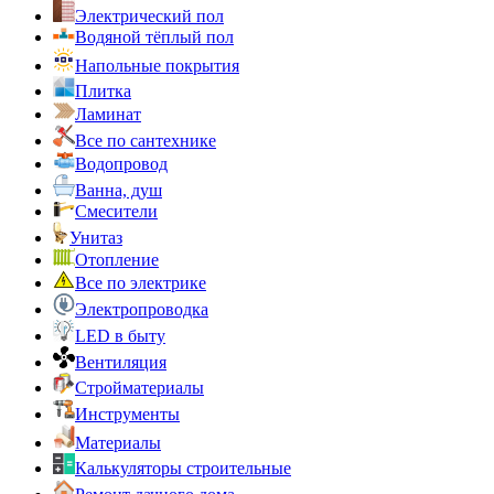
Электрический пол
Водяной тёплый пол
Напольные покрытия
Плитка
Ламинат
Все по сантехнике
Водопровод
Ванна, душ
Смесители
Унитаз
Отопление
Все по электрике
Электропроводка
LED в быту
Вентиляция
Стройматериалы
Инструменты
Материалы
Калькуляторы строительные