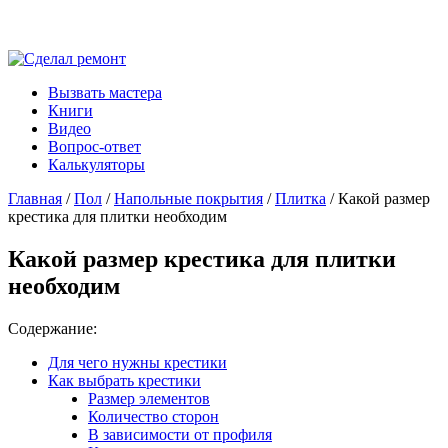
Вызвать мастера
Книги
Видео
Вопрос-ответ
Калькуляторы
Главная
/
Пол
/
Напольные покрытия
/
Плитка
/ Какой размер
крестика для плитки необходим
Какой размер крестика для плитки
необходим
Содержание:
Для чего нужны крестики
Как выбрать крестики
Размер элементов
Количество сторон
В зависимости от профиля