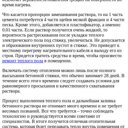
время нагрева.
Что касается пропорции замешивания раствора, то на 1 часть
цемента потребуется 4 части щебня мелкой фракции и 4 части
песка. Кроме этого, добавляется и пластификатор, а именно
0.01 части. Если раствор получится очень жидкий, то
вероятность растрескивания после укладки теплого
электрического пола под стяжку, увеличиться. Не допускается
и образования внутренних пустот в стяжке. Это приведет к
местному перегреву нагревательного кабеля и выходу его из
строя. Придется тратить средства и время, чтобы произвести
ремонт теплого пола
в помещении.
Включать систему отопления можно лишь после полного
высыхания бетонной стяжки, что обычно занимает 28 дней. В
течение всего этого времени следует создавать условия для
равномерного просыхания и качественного схватывания
раствора.
Процесс выполнения теплого пола и дальнейшая заливка
бетонного раствора не отнимает много времени и не требует
весомых познаний. Все что требуется – точно соблюдать
технологию и руководствуется всеми советами от
специалистов. В итоге получится отличная отопительная
система, которая будет передавать тепло внутрь помещения от