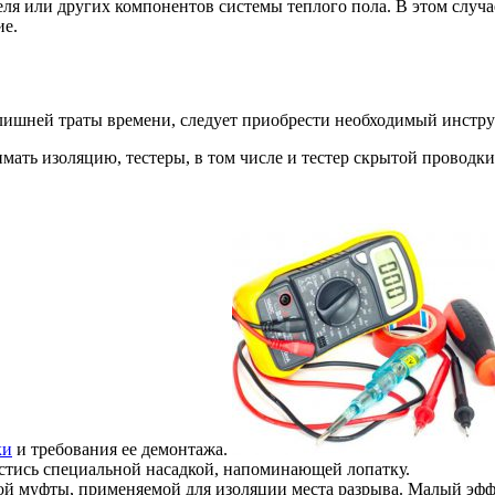
еля или других компонентов системы теплого пола. В этом случ
ие.
лишней траты времени, следует приобрести необходимый инструм
ать изоляцию, тестеры, в том числе и тестер скрытой проводки 
ки
и требования ее демонтажа.
астись специальной насадкой, напоминающей лопатку.
ой муфты, применяемой для изоляции места разрыва. Малый эфф