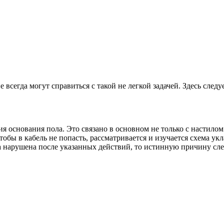
 всегда могут справиться с такой не легкой задачей. Здесь сле
я основания пола. Это связано в основном не только с настило
обы в кабель не попасть, рассматривается и изучается схема укл
а нарушена после указанных действий, то истинную причину след