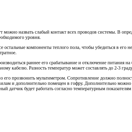
 можно назвать слабый контакт всех проводов системы. В опре
еобходимого уровня.
се остальные компоненты теплого пола, чтобы убедиться в его 
тратное.
производиться раннее его срабатывание и отключение питания н
ному кабелю. Разность температур может составлять до 2-3 град
но его прозвонить мультиметром. Сопротивление должно полнос
авилам и дополнительно помещен в гофру. Дополнительно можно
ый датчик будет работать согласно температурным показателям 