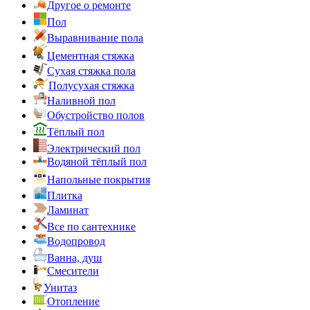
Другое о ремонте
Пол
Выравнивание пола
Цементная стяжка
Сухая стяжка пола
Полусухая стяжка
Наливной пол
Обустройство полов
Тёплый пол
Электрический пол
Водяной тёплый пол
Напольные покрытия
Плитка
Ламинат
Все по сантехнике
Водопровод
Ванна, душ
Смесители
Унитаз
Отопление