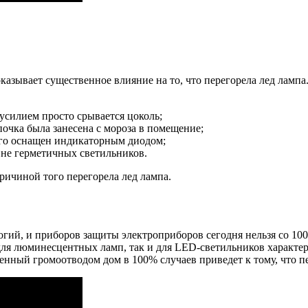
азывает существенное влияние на то, что перегорела лед лампа.
усилием просто срывается цоколь;
почка была занесена с мороза в помещение;
ого оснащен индикаторным диодом;
не герметичных светильников.
ричиной того перегорела лед лампа.
гий, и приборов защиты электроприборов сегодня нельзя со 10
для люминесцентных ламп, так и для LED-светильников характер
щенный громоотводом дом в 100% случаев приведет к тому, что п