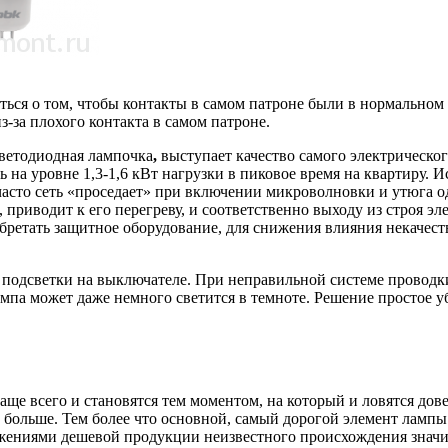
ься о том, чтобы контакты в самом патроне были в нормальном 
з-за плохого контакта в самом патроне.
светодиодная лампочка
,
выступает качество самого электрическог
на уровне 1,3-1,6 кВт нагрузки в пиковое время на квартиру. И
 часто сеть «проседает» при включении микроволновки и утюга о
 приводит к его перегреву, и соответственно выходу из строя э
бретать защитное оборудование, для снижения влияния некачес
 подсветки на выключателе. При неправильной системе проводки
 лампа может даже немного светится в темноте. Решение простое 
ще всего и становятся тем моментом, на который и ловятся дов
больше. Тем более что основной, самый дорогой элемент лампы
жениями дешевой продукции неизвестного происхождения значит