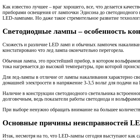
Как известно лучшее – враг хорошего, все, что делается качес
приборами освещения от лампочки Эдисона до светодиодного 
LED-лампами. Но даже такое стремительное развитие техноло
Светодиодные лампы – особенность ко
Схожесть и различие LED ламп и обычных лампочек накаливани
констатировано что лед лампа окончательно перегорела.
Обычная лампа, это простейший прибор, в котором вольфрамова
тока нагревается до высокой температуры, при которой происх
Для лед-лампы в отличие от лампы накаливания характерно св
домашней электросети в напряжение 3-3,5 вольт для подачи на
Наличие в конструкции светодиодного светильника встроенног
долговечным, ведь показатели работы светодиода и вольфрамов
При выборе ненужно обращать внимание на большее количество
Основные причины неисправностей L
Итак, несмотря на то, что LED-лампы сегодня выступают как 