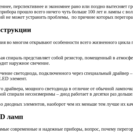
твеннее, перспективнее и экономнее рано или поздно вытесняет гр
прибора прошло всего ничего чуть больше 100 лет и лампы с в
гий не может устранить проблемы, по причине которых перегор
нструкции
я во многом открывают особенности всего жизненного цикла пр
я спираль представляет собой резистор, помещенный в атмосфер
одит наружное свечение.
ечение светодиода, подключенного через специальный драйвер 
 LED элемент.
о драйвера, мощного светодиода в отличие от обычной лампочки
ой спирали несоизмеримы – диод работает в десятки раз дольше
 диодных элементов, наоборот чем их меньше тем лучше их кач
ED ламп
самые современные и надежные приборы, вопрос, почему перегор