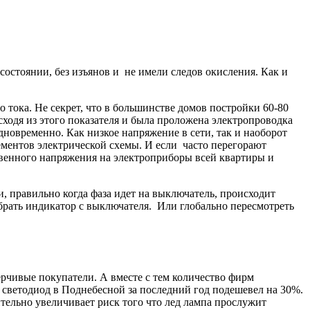
состоянии, без изъянов и не имели следов окисления. Как и
о тока. Не секрет, что в большинстве домов постройки 60-80
сходя из этого показателя и была проложена электропроводка
дновременно. Как низкое напряжение в сети, так и наоборот
лементов электрической схемы. И если часто перегорают
твенного напряжения на электроприборы всей квартиры и
, правильно когда фаза идет на выключатель, происходит
убрать индикатор с выключателя. Или глобально пересмотреть
ерчивые покупатели. А вместе с тем количество фирм
 светодиод в Поднебесной за последний год подешевел на 30%.
ельно увеличивает риск того что лед лампа прослужит