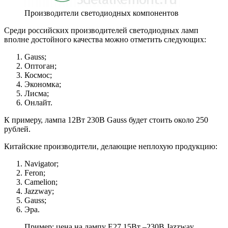
Производители светодиодных компонентов
Среди российских производителей светодиодных ламп
вполне достойного качества можно отметить следующих:
Gauss;
Оптоган;
Космос;
Экономка;
Лисма;
Онлайт.
К примеру, лампа 12Вт 230В Gauss будет стоить около 250
рублей.
Китайские производители, делающие неплохую продукцию:
Navigator;
Feron;
Camelion;
Jazzway;
Gauss;
Эра.
Пример: цена на лампу Е27 15Вт ­­­­­–230В Jazzway