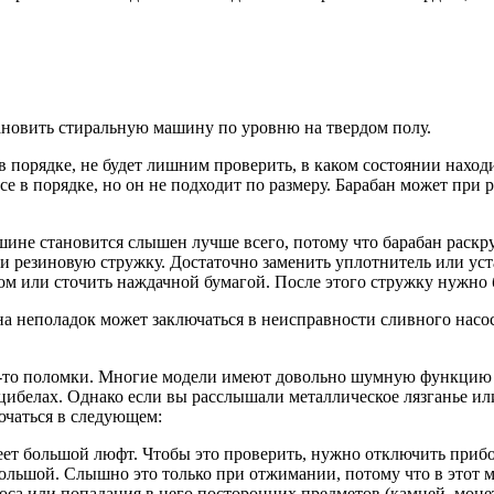
тановить стиральную машину по уровню на твердом полу.
 в порядке, не будет лишним проверить, в каком состоянии нахо
се в порядке, но он не подходит по размеру. Барабан может при р
не становится слышен лучше всего, потому что барабан раскру
ти резиновую стружку. Достаточно заменить уплотнитель или ус
м или сточить наждачной бумагой. После этого стружку нужно б
а неполадок может заключаться в неисправности сливного насоса
ой-то поломки. Многие модели имеют довольно шумную функцию 
цибелах. Однако если вы расслышали металлическое лязганье ил
чаться в следующем:
т большой люфт. Чтобы это проверить, нужно отключить прибор 
 большой. Слышно это только при отжимании, потому что в этот
оса или попадания в него посторонних предметов (камней, монет