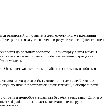
дится резиновый уплотнитель для герметичного закрывания
аботе цепляться за уплотнитель, в результате чего будет слышен
чивается до больших оборотов. Если стирку в этот момент
тановить его таким образом, чтобы он не мешал вращению
удет удалить.
. Он может как полностью выйти из строя, так и забиться
отжима, и это должно быть описано в паспорте бытового
и стук, то нужно постараться найти причину неисправности.
от сети и попробовать двигать барабан вверх-вниз. Если его
 момент барабан испытывает максимальные нагрузки.
ок, мусора).