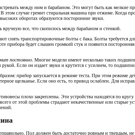
застревать между ним и барабаном. Это могут быть как мелкие п
 В этом случае гремит стиральная машина при отжиме. Когда п
а высоких оборотах образуются посторонние звуки.
ь вручную все, что скопилось между барабаном и стенкой.
т снять транспортировочные болты с бака. Болты требуется для
оте прибора будет слышен громкий стук и появится посторонняя
умит постоянно
. Многие модели имеют несколько таких подшипн
 рукой. Если он издает звуки и крутится с усилием, то подшипн
азом: прибор запускается в режиме теста. При этом режиме дета
актерное щелканье. Если оно есть, то привод ослаблен. Для ис
отивовесы плохо закреплены. Эти устройства находятся по круг
сего от этой проблемы страдают некачественные или старые уст
лений.
шина
неправильно. Пол должен быть достаточно ровным и твердым, не