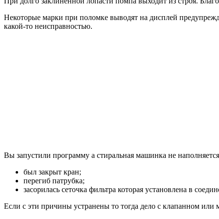
При долго заклиненной лопасти помпа выходит из строя. Благо
Некоторые марки при поломке выводят на дисплей предупрежде
какой-то неисправностью.
Вы запустили программу а стиральная машинка не наполняетс
был закрыт кран;
перегиб патрубка;
засорилась сеточка фильтра которая установлена в соеди
Если с эти причины устранены то тогда дело с клапанном или м