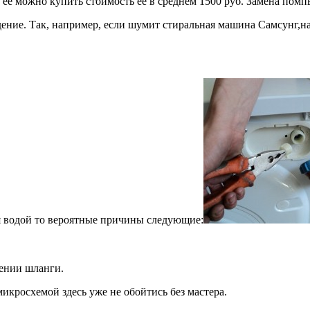
 её можно купить стоимость её в среднем 1500 руб. Замена помп
ние. Так, например, если шумит стиральная машина Самсунг,на 
я водой то вероятные причины следующие:
нении шланги.
икросхемой здесь уже не обойтись без мастера.