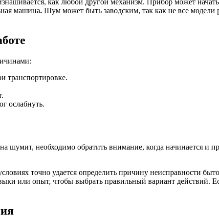
 изнашивается, как любой другой механизм. Прибор может начат
льная машина
.
Шум может быть заводским, так как не все модели 
аботе
ичинами:
ри транспортировке.
.
ог ослабнуть.
ина шумит, необходимо обратить внимание, когда начинается и 
условиях точно удается определить причину неисправности бытов
выки или опыт, чтобы выбрать правильный вариант действий. Ес
ния