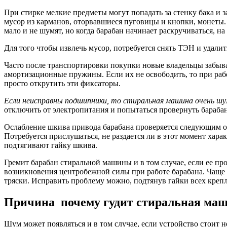
При стирке мелкие предметы могут попадать за стенку бака и 
мусор из карманов, оторвавшиеся пуговицы и кнопки, монеты.
мало и не шумят, но когда барабан начинает раскручиваться, н
Для того чтобы извлечь мусор, потребуется снять ТЭН и удалит
Часто после транспортировки покупки новые владельцы забываю
амортизационные пружины. Если их не освободить, то при раб
просто открутить эти фиксаторы.
Если неисправны подшипники, то стиральная машина очень ш
отключить от электропитания и попытаться провернуть барабан
Ослабление шкива привода барабана проверяется следующим обр
Потребуется прислушаться, не раздается ли в этот момент хар
подтягивают гайку шкива.
Гремит барабан стиральной машины и в том случае, если ее пр
возникновения центробежной силы при работе барабана. Чаще в
тряски. Исправить проблему можно, подтянув гайки всех креп
Причина почему гудит стиральная ма
Шум может появляться и в том случае, если устройство стоит 