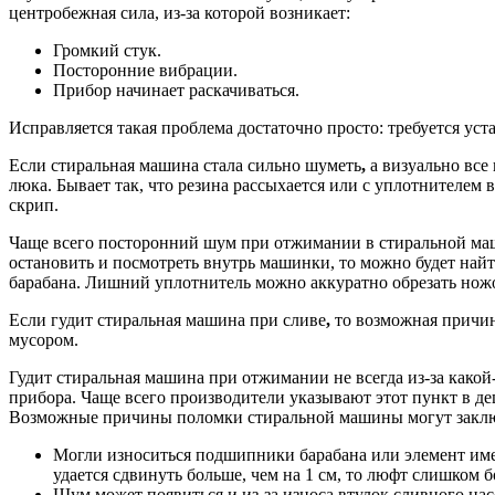
центробежная сила, из-за которой возникает:
Громкий стук.
Посторонние вибрации.
Прибор начинает раскачиваться.
Исправляется такая проблема достаточно просто: требуется ус
Если стиральная машина стала сильно шуметь
,
а визуально все
люка. Бывает так, что резина рассыхается или с уплотнителем в
скрип.
Чаще всего посторонний шум при отжимании в стиральной маши
остановить и посмотреть внутрь машинки, то можно будет най
барабана. Лишний уплотнитель можно аккуратно обрезать ножо
Если гудит стиральная машина при сливе
,
то возможная причин
мусором.
Гудит стиральная машина при отжимании не всегда из-за как
прибора. Чаще всего производители указывают этот пункт в де
Возможные причины поломки стиральной машины могут заклю
Могли износиться подшипники барабана или элемент имее
удается сдвинуть больше, чем на 1 см, то люфт слишком
Шум может появиться и из-за износа втулок сливного нас