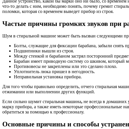
Данное устройство, какой бы марки оно ни было, со временем
что-то делать с ним, необходимо понять, почему гремит стира
поломки, которая со временем выведет прибор из строя.
Частые причины громких звуков при р
Шум в стиральной машине может быть вызван следующими пр
Болты, служащие для фиксации барабана, забыли снять п
Подшипники вышли из строя.
Между стенкой и барабаном застрял посторонний предмет
Барабан имеет приводную систему со шкивом, который м
Противовесы не закреплены или это сделано плохо.
Уплотнитель люка пришел в негодность.
Неправильная установка прибора.
Для того чтобы правильно определить, отчего стиральная маш
отжимании или выполнении других функций.
Если сильно шумит стиральная машина
,
не всегда в домашних 
марку прибора, а также иметь некоторые профессиональные на
обратиться за помощью к профессионалу.
Основные причины и способы устране