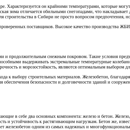
ре. Характеризуется он крайними температурами, которые могут
ская зима отличается обильными снегопадами, что накладывает
ля строительства в Сибири не просто вопросом предпочтения, н
проверенных поставщиков. Высокое качество производства ЖБИ 
ми и продолжительным снежным покровом. Такие условия предъ
пособными выдерживать экстремальные температурные колебания
рочность и морозостойкость, являются оптимальным выбором для
да к выбору строительных материалов. Железобетон, благодаря
я обеспечения безопасности и долговечности зданий и сооружен
ающие в себе два основных компонента: железо и бетон. Железо
ость и устойчивость к растягивающим нагрузкам. Бетон же, из
лает железобетон одним из самых надежных и многофункциональ