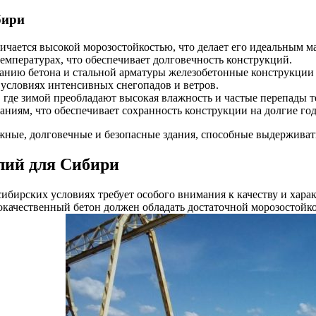
бири
личается высокой морозостойкостью, что делает его идеальным м
температурах, что обеспечивает долговечность конструкций.
етанию бетона и стальной арматуры железобетонные конструкци
 условиях интенсивных снегопадов и ветров.
, где зимой преобладают высокая влажность и частые перепады 
аниям, что обеспечивает сохранность конструкции на долгие го
жные, долговечные и безопасные здания, способные выдерживат
лий для Сибири
бирских условиях требует особого внимания к качеству и харак
окачественный бетон должен обладать достаточной морозостойк