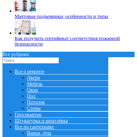
Мачтовые подъемники, особенности и типы
Как получить сертификат соответствия пожарной
безопасности
Все рубрики
Все о ремонте
Двери
Мебель
Окна
Пол
Потолок
Стены
Гипсокартон
Штукатурка и шпатлёвка
Все по сантехнике
Ванна, душ