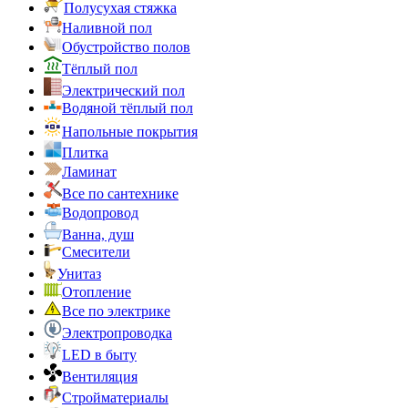
Полусухая стяжка
Наливной пол
Обустройство полов
Тёплый пол
Электрический пол
Водяной тёплый пол
Напольные покрытия
Плитка
Ламинат
Все по сантехнике
Водопровод
Ванна, душ
Смесители
Унитаз
Отопление
Все по электрике
Электропроводка
LED в быту
Вентиляция
Стройматериалы