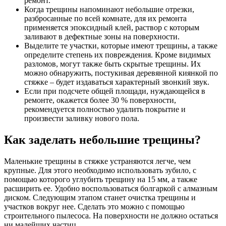
ремонт.
Когда трещины напоминают небольшие отрезки,
разбросанные по всей комнате, для их ремонта
применяется эпоксидный клей, раствор с которым
заливают в дефектные зоны на поверхности.
Выделите те участки, которые имеют трещины, а также
определите степень их повреждения. Кроме видимых
разломов, могут также быть скрытые трещины. Их
можно обнаружить, постукивая деревянной киянкой по
стяжке – будет издаваться характерный звонкий звук.
Если при подсчете общей площади, нуждающейся в
ремонте, окажется более 30 % поверхности,
рекомендуется полностью удалить покрытие и
произвести заливку нового пола.
Как заделать небольшие трещины?
Маленькие трещины в стяжке устраняются легче, чем
крупные. Для этого необходимо использовать зубило, с
помощью которого углубить трещину на 15 мм, а также
расширить ее. Удобно воспользоваться болгаркой с алмазным
диском. Следующим этапом станет очистка трещины и
участков вокруг нее. Сделать это можно с помощью
строительного пылесоса. На поверхности не должно остаться
ни малейших частиц.