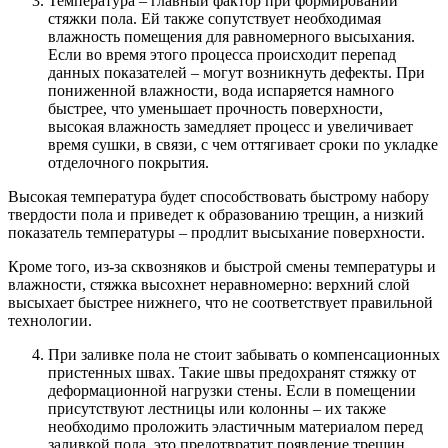
Температура – главный фактор при формировании
стяжки пола. Ей также сопутствует необходимая
влажность помещения для равномерного высыхания.
Если во время этого процесса происходит перепад
данных показателей – могут возникнуть дефекты. При
пониженной влажности, вода испаряется намного
быстрее, что уменьшает прочность поверхности,
высокая влажность замедляет процесс и увеличивает
время сушки, в связи, с чем оттягивает сроки по укладке
отделочного покрытия.
Высокая температура будет способствовать быстрому набору
твердости пола и приведет к образованию трещин, а низкий
показатель температуры – продлит высыхание поверхности.
Кроме того, из-за сквозняков и быстрой смены температуры и
влажности, стяжка высохнет неравномерно: верхний слой
высыхает быстрее нижнего, что не соответствует правильной
технологии.
При заливке пола не стоит забывать о компенсационных
пристенных швах. Такие швы предохранят стяжку от
деформационной нагрузки стены. Если в помещении
присутствуют лестницы или колонны – их также
необходимо проложить эластичным материалом перед
заливкой пола, это предотвратит появление трещин.