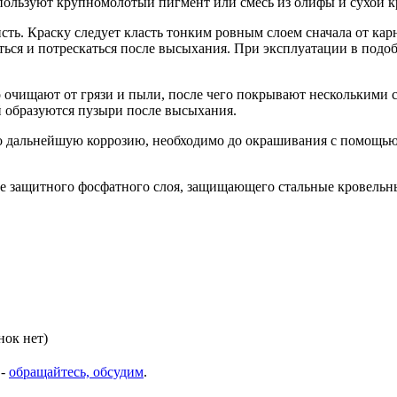
используют крупномолотый пигмент или смесь из олифы и сухой
. Краску следует класть тонким ровным слоем сначала от карниз
ься и потрескаться после высыхания. При эксплуатации в подоб
очищают от грязи и пыли, после чего покрывают несколькими 
й образуются пузыри после высыхания.
о дальнейшую коррозию, необходимо до окрашивания с помощью 
е защитного фосфатного слоя, защищающего стальные кровельн
нок нет)
 -
обращайтесь, обсудим
.