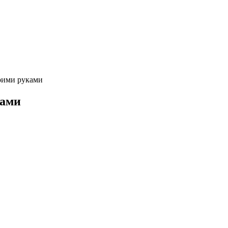
оими руками
ками