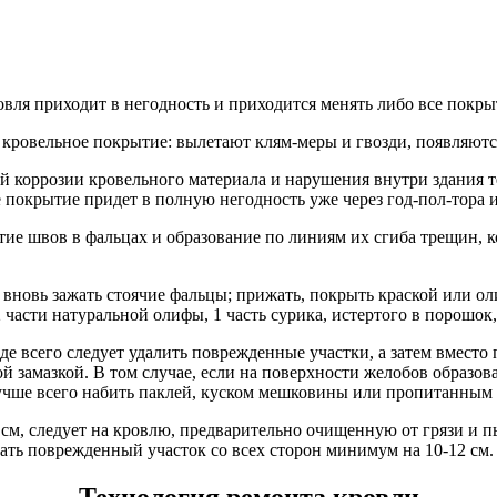
вля приходит в негодность и приходится менять либо все покры
я кровельное покрытие: вылетают клям-меры и гвозди, появляют
й коррозии кровельного материала и нарушения внутри здания 
ое покрытие придет в полную негодность уже через год-пол-тора и
 швов в фальцах и образование по линиям их сгиба трещин, ко
новь зажать стоячие фальцы; прижать, покрыть краской или оли
асти натуральной олифы, 1 часть сурика, истертого в порошок, 
де всего следует удалить поврежденные участки, а затем вмест
 замазкой. В том случае, если на поверхности желобов образов
учше всего набить паклей, куском мешковины или пропитанным 
см, следует на кровлю, предварительно очищенную от грязи и п
ь поврежденный участок со всех сторон минимум на 10-12 см.
Технология ремонта кровли