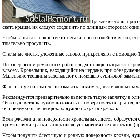
Прежде всего на приго
ската крыши, их следует соединить по длинным сторонам од
Чтобы защитить покрытие от негативного воздействия конденс
тщательно просушить.
Стальные листы, уложенные заново, прикрепляют с помощью Т-
По завершении ремонтных работ следует покрыть краской кров
вдвоем. Кровельщик, находящийся на чердаке, при обнаружен
Маленькие трещины заделывают с помощью суриковой замазки
Фальцы нужно тщательно замазать, ножом удаляя излишки зама
Рекомендуется предварительно вымочить такую заплатку в оли
Отжатую ветошь нужно положить на поверхность покрытия, пло
очищенную от пыли кровлю нужно покрыть краской.
Если ржавчина на поверхности кровельных листов образуется с
тремя слоями краски. Лишь после устранения всех дефектов (
Чтобы получить блестящую и ровную поверхность кровли, нужн