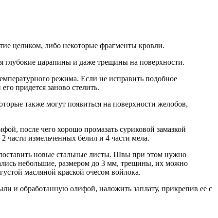
тие целиком, либо некоторые фрагменты кровли.
ся глубокие царапины и даже трещины на поверхности.
температурного режима. Если не исправить подобное
 его придется заново стелить.
торые также могут появиться на поверхности желобов,
фой, после чего хорошо промазать суриковой замазкой
2 части измельченных белил и 4 части мела.
о поставить новые стальные листы. Швы при этом нужно
ались небольшие, размером до 3 мм, трещины, их можно
густой масляной краской очесом войлока.
ыли и обработанную олифой, наложить заплату, прикрепив ее с