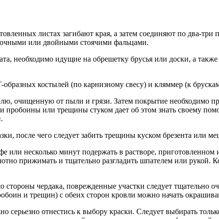
товленных листах загибают края, а затем соединяют по два-три
иночными или двойными стоячими фальцами.
ата, необходимо идущие на обрешетку брусья или доски, а такж
образных костылей (по карнизному свесу) и кляммер (к брускам
лю, очищенную от пыли и грязи. Затем покрытие необходимо про
ии пробоины или трещины стуком дает об этом знать своему п
.
зки, после чего следует забить трещины куском брезента или м
фе или несколько минут подержать в растворе, приготовленном 
тно прижимать и тщательно разгладить шпателем или рукой. Ко
о стороны чердака, поврежденные участки следует тщательно оч
пробоин и трещин) с обеих сторон кровли можно начать окрашив
о серьезно отнестись к выбору краски. Следует выбирать толь