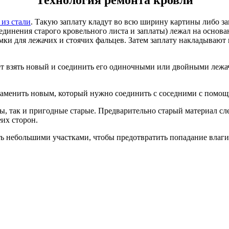
 из стали
. Такую заплату кладут во всю ширину картины либо за
динения старого кровельного листа и заплаты) лежал на основа
омки для лежачих и стоячих фальцев. Затем заплату накладывают
ет взять новый и соединить его одиночными или двойными леж
т заменить новым, который нужно соединить с соседними с помо
ы, так и пригодные старые. Предварительно старый материал сле
еих сторон.
ь небольшими участками, чтобы предотвратить попадание влаги