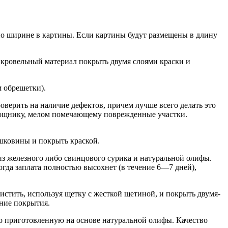
 по ширине в картины. Если картины будут размещены в длину
е кровельный материал покрыть двумя слоями краски и
 обрешетки).
верить на наличие дефектов, причем лучше всего делать это
омощнику, мелом помечающему поврежденные участки.
ешковины и покрыть краской.
из железного либо свинцового сурика и натуральной олифы.
гда заплата полностью высохнет (в течение 6—7 дней),
истить, используя щетку с жесткой щетиной, и покрыть двумя-
ание покрытия.
ко приготовленную на основе натуральной олифы. Качество