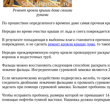
Ремонт кровли крыши дома своими
руками
По прошествии определенного времени даже самая прочная кро
Нередко во время очистки крыши от льда и снега повреждаетс
В результате попадающая в выбоины влага становится причино
повреждение, и не сделать
ремонт кровли крыши дома
, то так
Нередко преждевременную порчу кровли провоцируют раскрытие
воронок и водосточных труб.
Фальцы можно восстановить следующим способом: раскрыть и в
лежачие фальцы. Ингредиентами суриковой замазки являются 2 ч
Если механическому воздействию подверглись желоба, то преж
соединить двойными лежачими фальцами и промазать суриковой
заделать при помощи суриковой замазки. Большие пробоины л
Чтобы исправить пробоину, размеры которой не превышают 14 
помощью нефтеби-тумной мастики. Нашивка должна перекрыват