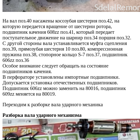
На вал поз.40 насажены косозубая шестерня поз.42, на
которую передается вращение от шестерни ротора,
подшипник качения 608zz поз.41, который передает
поступательное движение на шарнир поз.34 поршня поз.32.
С другой стороны вала устанавливается муфта сцепления
поз.39, прямозубая шестерня 10 поз.80, компрессионная
пружина поз.38, стопорное кольцо S-7 поз.37, подшипник
606zz поз.36
Особое внимание следует обращать на состояние
подшипников качения.
В перфораторе установлены импортные подшипники.
Допускается установка отечественных подшипников.
Подшипник 606zz можно заменить на 80016, подшипник
609zz меняется на 80019.
Переходим к разборке вала ударного механика
Разборка вала ударного механизма