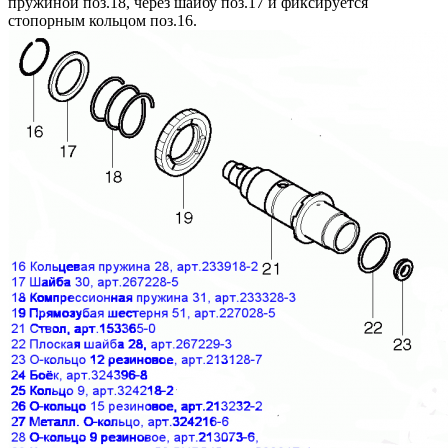
пружиной поз.18, через шайбу поз.17 и фиксируется
стопорным кольцом поз.16.