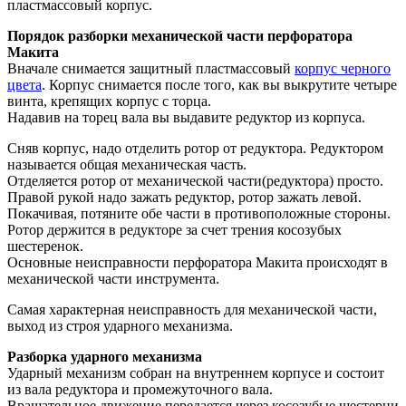
пластмассовый корпус.
Порядок разборки механической части перфоратора
Макита
Вначале снимается защитный пластмассовый
корпус черного
цвета
. Корпус снимается после того, как вы выкрутите четыре
винта, крепящих корпус с торца.
Надавив на торец вала вы выдавите редуктор из корпуса.
Сняв корпус, надо отделить ротор от редуктора. Редуктором
называется общая механическая часть.
Отделяется ротор от механической части(редуктора) просто.
Правой рукой надо зажать редуктор, ротор зажать левой.
Покачивая, потяните обе части в противоположные стороны.
Ротор держится в редукторе за счет трения косозубых
шестеренок.
Основные неисправности перфоратора Макита происходят в
механической части инструмента.
Самая характерная неисправность для механической части,
выход из строя ударного механизма.
Разборка ударного механизма
Ударный механизм собран на внутреннем корпусе и состоит
из вала редуктора и промежуточного вала.
Вращательное движение передается через косозубые шестерни