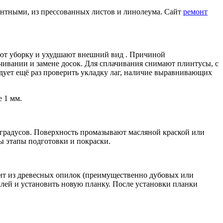
нтными, из прессованных листов и линолеума. Сайт
ремонт
няют уборку и ухудшают внешний вид . Причиной
чивании и замене досок. Для сплачивания снимают плинтусы, с
дует ещё раз проверить укладку лаг, наличие выравнивающих
 1 мм.
 градусов. Поверхность промазывают масляной краской или
ы этапы подготовки и покраски.
оит из древесных опилок (преимущественно дубовых или
клей и установить новую планку. После установки планки