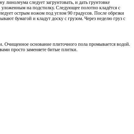
у линолеума следует загрунтовать, и дать грунтовке
м, уложенным на подстилку. Следующее полотно кладётся с
следует острым ножом под углом 90 градусов. После обрезки
ают бумагой и кладут доску с грузом. Через неделю груз с
тки. Очищенное основание плиточного пола промывается водой.
вами просто заменяете битые плитки.