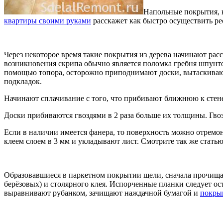
Напольные покрытия, 
квартиры своими руками
расскажет как быстро осуществить р
Через некоторое время такие покрытия из дерева начинают ра
возникновения скрипа обычно является поломка гребня шпунто
помощью топора, осторожно приподнимают доски, вытаскивают
подкладок.
Начинают сплачивание с того, что прибивают ближнюю к стене 
Доски прибиваются гвоздями в 2 раза больше их толщины. Гвоз
Если в наличии имеется фанера, то поверхность можно отремо
клеем слоем в 3 мм и укладывают лист. Смотрите так же стать
Образовавшиеся в паркетном покрытии щели, сначала прочищаю
берёзовых) и столярного клея. Испорченные планки следует ос
выравнивают рубанком, зачищают наждачной бумагой и
покры