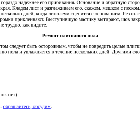
 гораздо надёжнее его прибивания. Основание и обратную сторон
 края. Кладем лист и разглаживаем его, скажем, мешком с песко
несколько дней, когда линолеум сцепится с основанием. Резать 
кромки приклеивают. Выступившую мастику вытирают, шов закрыв
е трудно, как видите.
Ремонт плиточного пола
и этом следует быть осторожным, чтобы не повредить целые пли
вню пола и увлажняется в течение нескольких дней. Другими сло
нок нет)
 -
обращайтесь, обсудим
.