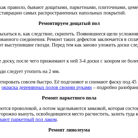
как правило, бывают дощатыми, паркетными, плиточными, цеме
еставрацию самых распространенных напольных покрытий.
Ремонтируем дощатый пол
ссыхаться и, как следствие, скрипеть. Появившиеся щели услож
ванного соединения. Ремонт таких дефектов заключается в спла
 выступившие гвозди. Перед тем как заново уложить доски сле
доску, после чего прижимают к ней 3-4 доски с зазором не более
ди следует утопить на 2 мм.
нтировать совсем быстро. Её подгоняют и снимают фаску под 45
ю
окраска деревянных полов своими руками
– подробно разобран
Ремонт паркетного пола
тся проволокой, а потом заделываются замазкой, которая сост
торожно вынуть, освободившееся место расчистить, залить туда 
вают паркетный пол лаком
.
Ремонт линолеума