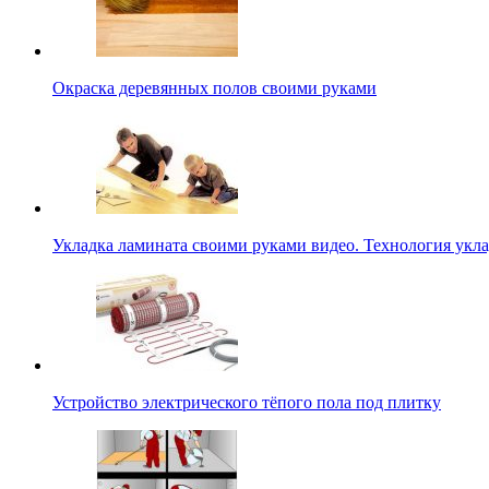
Окраска деревянных полов своими руками
Укладка ламината своими руками видео. Технология укл
Устройство электрического тёпого пола под плитку