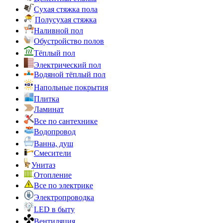
Сухая стяжка пола
Полусухая стяжка
Наливной пол
Обустройство полов
Тёплый пол
Электрический пол
Водяной тёплый пол
Напольные покрытия
Плитка
Ламинат
Все по сантехнике
Водопровод
Ванна, душ
Смесители
Унитаз
Отопление
Все по электрике
Электропроводка
LED в быту
Вентиляция