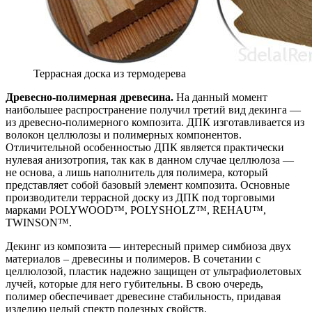
Террасная доска из термодерева
Древесно-полимерная древесина.
На данный момент
наибольшее распространение получил третий вид декинга —
из древесно-полимерного композита. ДПК изготавливается из
волокон целлюлозы и полимерных компонентов.
Отличительной особенностью ДПК является практически
нулевая анизотропия, так как в данном случае целлюлоза —
не основа, а лишь наполнитель для полимера, который
представляет собой базовый элемент композита. Основные
производители террасной доску из ДПК под торговыми
марками POLYWOOD™, POLYSHOLZ™, REHAU™,
TWINSON™.
Декинг из композита — интересный пример симбиоза двух
материалов – древесины и полимеров. В сочетании с
целлюлозой, пластик надежно защищен от ультрафиолетовых
лучей, которые для него губительны. В свою очередь,
полимер обеспечивает древесине стабильность, придавая
изделию целый спектр полезных свойств.