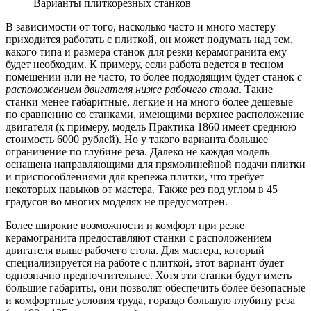
Варианты плиткорезных станков
В зависимости от того, насколько часто и много мастеру
приходится работать с плиткой, он может подумать над тем,
какого типа и размера станок для резки керамогранита ему
будет необходим. К примеру, если работа ведется в тесном
помещении или не часто, то более подходящим будет станок
с
расположением двигателя ниже рабочего стола
. Такие
станки менее габаритные, легкие и на много более дешевые
по сравнению со станками, имеющими верхнее расположение
двигателя (к примеру, модель Практика 1860 имеет среднюю
стоимость 6000 рублей). Но у такого варианта большее
ограничение по глубине реза. Далеко не каждая модель
оснащена направляющими для прямолинейной подачи плитки
и приспособлениями для крепежа плитки, что требует
некоторых навыков от мастера. Также рез под углом в 45
градусов во многих моделях не предусмотрен.
Более широкие возможности и комфорт при резке
керамогранита предоставляют станки с расположением
двигателя выше рабочего стола. Для мастера, который
специализируется на работе с плиткой, этот вариант будет
однозначно предпочтительнее. Хотя эти станки будут иметь
большие габариты, они позволят обеспечить более безопасные
и комфортные условия труда, гораздо большую глубину реза