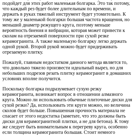
подойдет для этих работ маленькая болгарка. Это так потому,
что каждый рез будет более длительным по времени, и
держать в руках тяжелый инструмент будет утомительно. К
тому же у маленькой болгарки большая частота вращения, но
меньший диаметр режущего круга, поэтому меньше
вероятность биения и вибрации, которая может привести к
сколам на отрезаемой поверхности при сухой резке
керамогранита. А также маленькую болгарку легко держать
одной рукой. Второй рукой можно будет придерживать
отрезаемую плитку.
Пожалуй, главным недостатком данного метода является то,
что довольно тяжело произвести идеальный вырез, но для
небольших подрезов резать плитку керамогранит в домашних
условиях вполне получится.
Поскольку болгарка подразумевает сухую резку
керамогранита, возникает вопрос в отношении алмазного
круга. Можно ли использовать обычные плиточные диски для
сухой резки? Да, использовать эти круги можно, но величина
сколов будет больше. Повышенная прочность материала не
спасает от этого недостатка (заметьте, что это должны быть
диски для керамогранитной плитки, а не для бетона). К тому
же следует быть внимательным к перегреву круга, особенно
если толщина керамогранита большая. Стоит немного