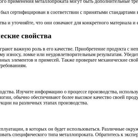
ого применения металлопроката могут быть дополнительные требо
 был сертифицирован в соответствии с принятыми стандартами в
ва и уточняйте, что они означают для конкретного материала и 
еские свойства
играют важную роль в его качестве. Приобретение продукта с 
у износу, ломке или неудовлетворительным результатам. Убеди
ных элементов и примесей. Также проверьте механические свойст
требованиям.
зводства. Изучите информацию о процессе производства, испол
огии, обычно обеспечивают более высокое качество своей прод
укции на различных этапах производства.
плуатации, в которых он будет использоваться. Различные окру
овать специфического типа металлопроката. Обратитесь к эксп