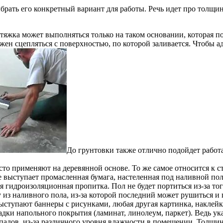
ыбрать его конкретный вариант для работы. Речь идет про толщи
жка может выполняться только на таком основании, которая по
ен сцепляться с поверхностью, по которой заливается. Чтобы ад
До грунтовки также отлично подойдет работ
сто применяют на деревянной основе. То же самое относится к 
ве выступает промасленная бумага, настеленная под наливной по
гидроизоляционная пропитка. Пол не будет портиться из-за того
гу из наливного пола, из-за которой последний может рушиться и
 выступают баннеры с рисунками, любая другая картинка, наклейк
ки напольного покрытия (ламинат, линолеум, паркет). Ведь ук
падов, из-за различного уровня влажности в помещении. Толщин