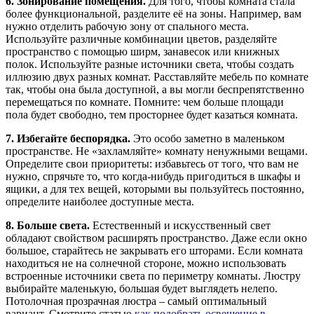
6. Зонирование помещения.
Для того, чтобы комната стала
более функциональной, разделите её на зоны. Например, вам
нужно отделить рабочую зону от спального места.
Используйте различные комбинации цветов, разделяйте
пространство с помощью ширм, занавесок или книжных
полок. Используйте разные источники света, чтобы создать
иллюзию двух разных комнат. Расставляйте мебель по комнате
так, чтобы она была доступной, а вы могли беспрепятственно
перемещаться по комнате. Помните: чем больше площади
пола будет свободно, тем просторнее будет казаться комната.
7. Избегайте беспорядка.
Это особо заметно в маленьком
пространстве. Не «захламляйте» комнату ненужными вещами.
Определите свои приоритеты: избавьтесь от того, что вам не
нужно, спрячьте то, что когда-нибудь пригодиться в шкафы и
ящики, а для тех вещей, которыми вы пользуйтесь постоянно,
определите наиболее доступные места.
8. Больше света.
Естественный и искусственный свет
обладают свойством расширять пространство. Даже если окно
большое, старайтесь не закрывать его шторами. Если комната
находиться не на солнечной стороне, можно использовать
встроенные источники света по периметру комнаты. Люстру
выбирайте маленькую, большая будет выглядеть нелепо.
Потолочная прозрачная люстра – самый оптимальный
вариант. Смотрите статью
как подобрать освещение в