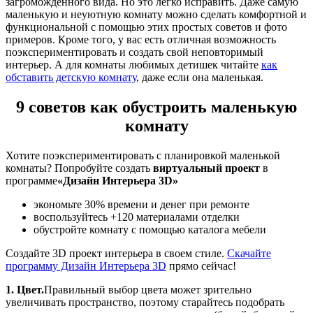
загроможденного вида. Но это легко исправить. Даже самую
маленькую и неуютную комнату можно сделать комфортной и
функциональной с помощью этих простых советов и фото
примеров. Кроме того, у вас есть отличная возможность
поэкспериментировать и создать свой неповторимый
интерьер. А для комнаты любимых детишек читайте
как
обставить детскую комнату
, даже если она маленькая.
9 советов как обустроить маленькую
комнату
Хотите поэкспериментиро
вать с планировкой маленькой
комнаты? Попробуйте создать
виртуальный проект
в
программе
«Дизайн Интерьера 3
D
»
экономьте 30% времени и денег при ремонте
воспользуйтесь +120 материалами отделки
обустройте комнату с помощью каталога мебели
Создайте 3
D
проект интерьера в своем стиле.
Скачайте
программу Дизайн Интерьера 3
D
прямо сейчас!
1. Цвет.
Правильный выбор цвета может зрительно
увеличивать пространство, поэтому старайтесь подобрать