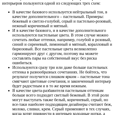
интерьеров пользуются одной из следующих трех схем:
В качестве базового используется нейтральный тон, в
качестве дополнительного – пастельный. Примеры:
бежевый и светло-голубой, серый и пастельно-розовый,
нежный коричневый и мятный.
И в качестве базового, и в качестве дополнительного
используются пастельные цвета. В этом случае можно
сочетать любые оттенки, например, голубой и розовый,
синий и сиреневый, лимонный и мятный, коралловый и
бирюзовый. Все пастельные цвета великолепно
гармонируют друг с другом, поэтому вы можете
составлять пары на собственный вкус без риска
ошибиться.
Используются сразу три или даже больше пастельных
оттенка в разнообразных сочетаниях. Не бойтесь, что
результат получится слишком ярким – пастельные тона
смягчают цветовые сочетания, и законченный интерьер
будет радостным и в то же время нежным.
В качестве цвета-разбавителя пастельным оттенкам
больше всего подходит светлый бежевый. В этой роли
могут выступать также белый, коричневый, серый, но
все-таки наиболее подходящим дизайнеры считают беж,
молоко, сливки, крем. Серый применяют в тех случаях,
когда хотят привнести в интерьер холодные нотки, а