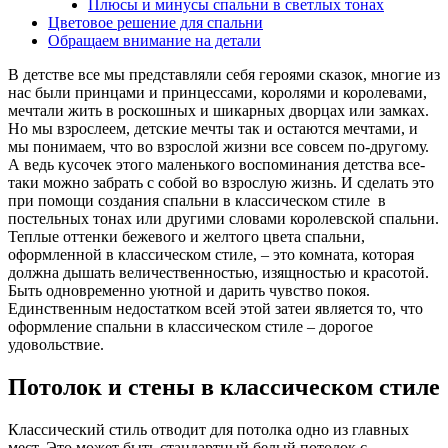
Плюсы и минусы спальни в светлых тонах
Цветовое решение для спальни
Обращаем внимание на детали
В детстве все мы представляли себя героями сказок, многие из
нас были принцами и принцессами, королями и королевами,
мечтали жить в роскошных и шикарных дворцах или замках.
Но мы взрослеем, детские мечты так и остаются мечтами, и
мы понимаем, что во взрослой жизни все совсем по-другому.
А ведь кусочек этого маленького воспоминания детства все-
таки можно забрать с собой во взрослую жизнь. И сделать это
при помощи создания спальни в классическом стиле в
постельных тонах или другими словами королевской спальни.
Теплые оттенки бежевого и желтого цвета спальни,
оформленной в классическом стиле, – это комната, которая
должна дышать величественностью, изящностью и красотой.
Быть одновременно уютной и дарить чувство покоя.
Единственным недостатком всей этой затеи является то, что
оформление спальни в классическом стиле – дорогое
удовольствие.
Потолок и стены в классическом стиле
Классический стиль отводит для потолка одно из главных
мест. Это может быть стандартный белый потолок с